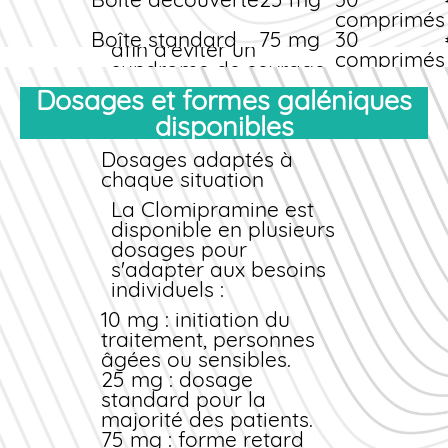
progressif, sous
comprimés
surveillance médicale,
Boîte standard
75 mg
30
afin d'éviter un
comprimés
syndrome de sevrage.
Boîte
25 mg
90
Dosages et formes galéniques
économique
comprimés
disponibles
Profitez de la livraison
gratuite en France
Dosages adaptés à
métropolitaine pour toute
chaque situation
commande supérieure à
49 €. Notre service de suivi
La Clomipramine est
colis vous permet de
disponible en plusieurs
suivre votre envoi en
dosages pour
temps réel.
s'adapter aux besoins
individuels :
Offres et promotions
10 mg : initiation du
Nous proposons
traitement, personnes
régulièrement des packs
âgées ou sensibles.
promotionnels :
25 mg : dosage
Pack découverte : 1 boîte de
standard pour la
30 comprimés – idéal pour
majorité des patients.
un premier mois de
75 mg : forme retard