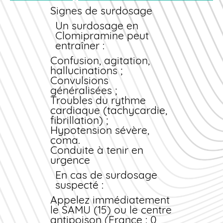
immédiatement votre
Signes de surdosage
médecin ou notre
service
Un surdosage en
pharmaceutique. Ne
Clomipramine peut
modifiez jamais la
entraîner :
posologie sans avis
Confusion, agitation,
médical.
hallucinations ;
Convulsions
généralisées ;
Troubles du rythme
cardiaque (tachycardie,
fibrillation) ;
Hypotension sévère,
coma.
Conduite à tenir en
urgence
En cas de surdosage
suspecté :
Appelez immédiatement
le SAMU (15) ou le centre
antipoison (France : 0