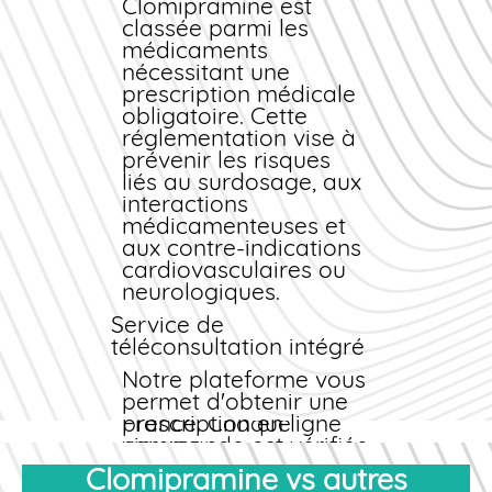
le déplacement et
Clomipramine est
l'attente peuvent être
classée parmi les
contraignants. En
médicaments
ligne, tout est plus
nécessitant une
rapide : commande en
prescription médicale
5 minutes, validation
obligatoire. Cette
sous 24h, livraison
réglementation vise à
sous 48h. Vous
prévenir les risques
économisez du temps
liés au surdosage, aux
et de l'argent.
interactions
médicamenteuses et
Sécurité et conformité
aux contre-indications
Notre
cardiovasculaires ou
Pharmacie des
Bains
neurologiques.
est agréée par
l'Agence Régionale de
Service de
Santé (ARS) et
téléconsultation intégré
respecte toutes les
normes de pharmacie
Notre plateforme vous
en ligne en vigueur en
permet d'obtenir une
France. Chaque
prescription
en ligne
commande est vérifiée
via une
par un pharmacien
téléconsultation
Clomipramine vs autres
diplômé d'État,
médicale sécurisée.