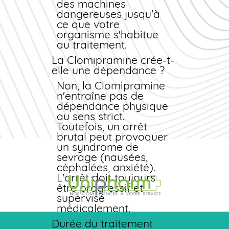
des machines
Un bilan cardiaque
dangereuses jusqu'à
(ECG) est
ce que votre
recommandé avant
organisme s'habitue
l'instauration du
au traitement.
traitement chez les
patients à risque. Des
La Clomipramine crée-t-
contrôles réguliers de
elle une dépendance ?
la fonction hépatique
Non, la Clomipramine
et rénale peuvent être
n'entraîne pas de
nécessaires en cas de
dépendance physique
traitement prolongé.
au sens strict.
Toutefois, un arrêt
brutal peut provoquer
un syndrome de
sevrage (nausées,
céphalées, anxiété).
L'arrêt doit toujours
être progressif et
supervisé
médicalement.
Durée du traitement