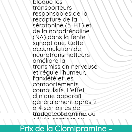
reste aujourd'hui un
bloque les
médicament de
transporteurs
référence, notamment
responsables de la
pour le TOC résistant
recapture de la
aux inhibiteurs
sérotonine (5-HT) et
sélectifs de la
de la noradrénaline
recapture de la
(NA) dans la fente
sérotonine (ISRS). Sa
synaptique. Cette
version
accumulation de
générique
est
disponible depuis
neurotransmetteurs
plusieurs années,
améliore la
permettant un
transmission nerveuse
achat
moins cher
et régule l'humeur,
tout en
conservant la même
l'anxiété et les
efficacité
comportements
thérapeutique.
compulsifs. L'effet
clinique apparaît
Composition et
généralement après 2
excipients
à 4 semaines de
Chaque comprimé ou
traitement continu.
gélule contient du
Indications principales
chlorhydrate de
Prix de la Clomipramine –
Trouble obsessionnel-
clomipramine comme