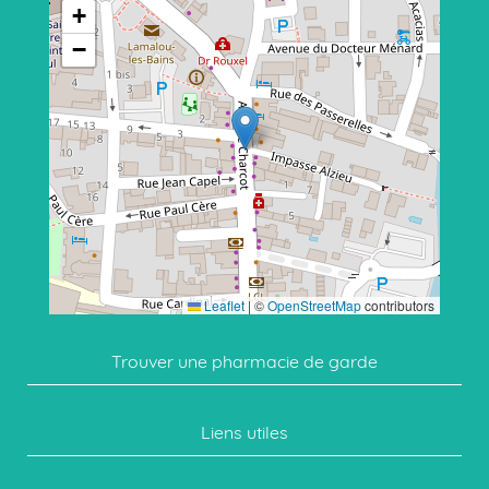
température ambiante
+
(inférieure à 25°C).
−
Tenez hors de portée
des enfants. Ne pas
utiliser après la date
de péremption
indiquée sur la boîte.
Leaflet
|
©
OpenStreetMap
contributors
Trouver une pharmacie de garde
Liens utiles