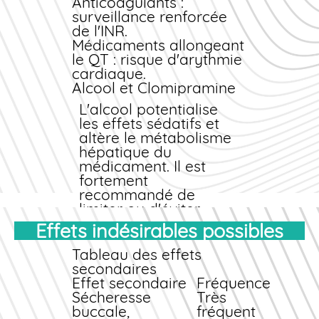
Anticoagulants :
surveillance renforcée
de l'INR.
Médicaments allongeant
le QT : risque d'arythmie
cardiaque.
Alcool et Clomipramine
L'alcool potentialise
les effets sédatifs et
altère le métabolisme
hépatique du
médicament. Il est
fortement
recommandé de
limiter ou d'éviter
toute consommation
Effets indésirables possibles
alcoolique pendant le
traitement.
Tableau des effets
secondaires
Interactions alimentaires
Effet secondaire
Fréquence
Évitez le jus de
Sécheresse
Très
pamplemousse qui
buccale,
fréquent