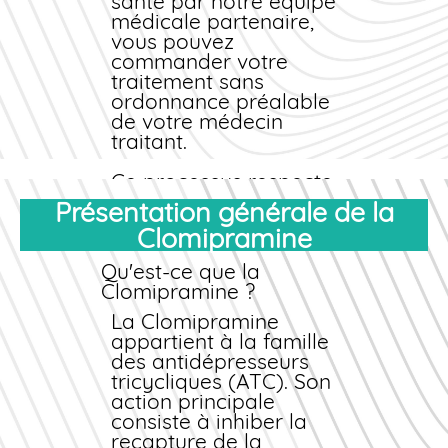
discrétion absolue de
santé par notre équipe
l'emballage et de nos
médicale partenaire,
conseils
vous pouvez
pharmaceutiques
commander
votre
personnalisés.
traitement
sans
ordonnance
préalable
de votre médecin
traitant.
Ce processus respecte
scrupuleusement le
Présentation générale de la
cadre légal français et
Clomipramine
assure votre
protection. Vous
Qu'est-ce que la
recevez une
Clomipramine ?
documentation
complète avec votre
La Clomipramine
commande
appartient à la famille
, incluant la
notice officielle, les
des antidépresseurs
recommandations
tricycliques (ATC). Son
posologiques et nos
action principale
coordonnées pour
consiste à inhiber la
tout suivi
recapture de la