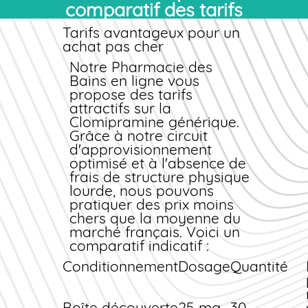
compulsif (TOC) ;
comparatif des tarifs
principe actif, associé
Épisodes dépressifs
à des excipients
Tarifs avantageux pour un
majeurs ;
standards (cellulose,
achat pas cher
Attaques de panique ;
amidon, stéarate de
Phobies sociales ;
Notre
magnésium). Ces
Pharmacie des
Douleurs
Bains
composants
en ligne
vous
neuropathiques
propose des tarifs
garantissent la
chroniques ;
attractifs sur la
stabilité du
Énurésie nocturne chez
Clomipramine
médicament et son
générique
.
l'enfant (après 5 ans).
Grâce à notre circuit
absorption optimale
Délais et durée du
d'approvisionnement
dans le tractus
traitement
optimisé et à l'absence de
digestif.
frais de structure physique
L'amélioration
lourde, nous pouvons
symptomatique se
pratiquer des
manifeste
prix
moins
chers
progressivement. Un
que la moyenne du
marché français. Voici un
traitement de
comparatif indicatif :
plusieurs mois est
souvent nécessaire
Conditionnement
Dosage
Quantité
pour stabiliser l'état
clinique. L'arrêt doit
toujours être
Boîte découverte
25 mg
30