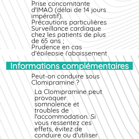
Prise concomitante
d'IMAO (délai de 14 jours
impératif).
Précautions particulières
Surveillance cardiaque
chez les patients de plus
de 65 ans ;
Prudence en cas
d'épilepsie (abaissement
du seuil épileptogène) ;
Informations complémentaires
Risque suicidaire accru
en début de traitement
Peut-on conduire sous
(surveillance
Clomipramine ?
rapprochée) ;
Grossesse et allaitement
La Clomipramine peut
: utilisation déconseillée
provoquer
sauf nécessité absolue ;
somnolence et
Conduite automobile :
troubles de
risque de somnolence,
l'accommodation. Si
adapter selon tolérance.
vous ressentez ces
Suivi médical
effets, évitez de
recommandé
conduire ou d'utiliser