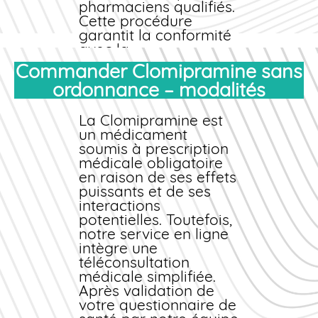
pharmaciens qualifiés.
Cette procédure
garantit la conformité
avec la
réglementation
Commander Clomipramine sans
française et votre
ordonnance – modalités
sécurité sanitaire.
Grâce à notre
La Clomipramine est
plateforme numérique,
un médicament
vous profitez de
soumis à prescription
prix
compétitifs et d'une
médicale obligatoire
livraison rapide
en raison de ses effets
partout
puissants et de ses
en France
.
Notre stock
interactions
permanent nous
potentielles. Toutefois,
permet d'expédier
notre service
en ligne
votre
intègre une
commande
sous
24 à 48 heures, avec
téléconsultation
un suivi colis inclus.
médicale simplifiée.
Vous bénéficiez
Après validation de
également de la
votre questionnaire de