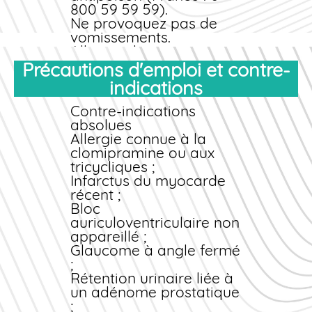
800 59 59 59).
Ne provoquez pas de
vomissements.
Allongez la personne en
position latérale de
Précautions d'emploi et contre-
sécurité.
indications
Munissez-vous de la
boîte du médicament
Contre-indications
pour faciliter
absolues
l'identification.
Allergie connue à la
clomipramine ou aux
Le surdosage en
tricycliques ;
tricyclique peut être
Infarctus du myocarde
mortel et nécessite
récent ;
une hospitalisation en
Bloc
urgence avec
auriculoventriculaire non
monitoring cardiaque
appareillé ;
continu.
Glaucome à angle fermé
;
Rétention urinaire liée à
un adénome prostatique
;