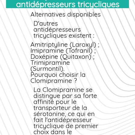
antidépresseurs tricycliques
garantissant votre
Vous remplissez un
sécurité sanitaire.
questionnaire détaillé
Alternatives disponibles
sur vos antécédents,
vos traitements en
D'autres
cours et vos
antidépresseurs
symptômes. Un
tricycliques existent :
médecin partenaire
Amitriptyline (Laroxyl) ;
examine votre dossier
Imipramine (Tofranil) ;
et, si votre profil le
Doxépine (Quitaxon) ;
permet, délivre une
Trimipramine
ordonnance
(Surmontil).
électronique. Ce
Pourquoi choisir la
processus est
Clomipramine ?
conforme au cadre
légal français et
La Clomipramine se
garantit votre sécurité.
distingue par sa forte
affinité pour le
Pourquoi ce cadre strict
transporteur de la
?
sérotonine, ce qui en
Les antidépresseurs
fait l'antidépresseur
tricycliques comme la
tricyclique de premier
Clomipramine peuvent
choix dans le