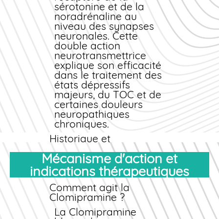
pharmaceutique.
sérotonine et de la
Notre objectif est de
noradrénaline au
rendre l'accès aux
niveau des synapses
soins plus simple, tout
neuronales. Cette
en maintenant les plus
double action
hauts standards de
neurotransmettrice
sécurité.
explique son efficacité
dans le traitement des
états dépressifs
majeurs, du TOC et de
certaines douleurs
neuropathiques
chroniques.
Historique et
développement
Mécanisme d'action et
Mise au point dans les
indications thérapeutiques
années 1960, la
Clomipramine a
Comment agit la
révolutionné la prise
Clomipramine ?
en charge
psychiatrique. Elle
La Clomipramine