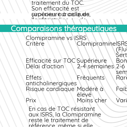
induire des effets
traitement du TOC.
indésirables sérieux
Son efficacité est
(troubles cardiaques,
supérieure à celle de
confusion,
l'amitriptyline ou de
convulsions). Le
l'imipramine pour ce
Comparaisons thérapeutiques
contrôle médical
type d'indication
assure une utilisation
spécifique.
Clomipramine vs ISRS
appropriée et un suivi
Critère
Clomipramine
ISR
Profil de tolérance
adapté de votre état
(Flu
de santé.
Comme tous les
Sert
tricycliques, la
Efficacité sur TOC
Supérieure
Bon
Clomipramine
Délai d'action
2-4 semaines
2-6
présente des effets
sem
anticholinergiques
Effets
Fréquents
Rar
(sécheresse buccale,
anticholinergiques
constipation, rétention
Risque cardiaque
Modéré à
Fai
urinaire). Toutefois,
élevé
elle est généralement
Prix
Moins cher
Var
mieux tolérée que
En cas de TOC résistant
l'amitriptyline en
aux ISRS, la Clomipramine
termes de sédation
reste le traitement de
diurne.
référence, même si elle