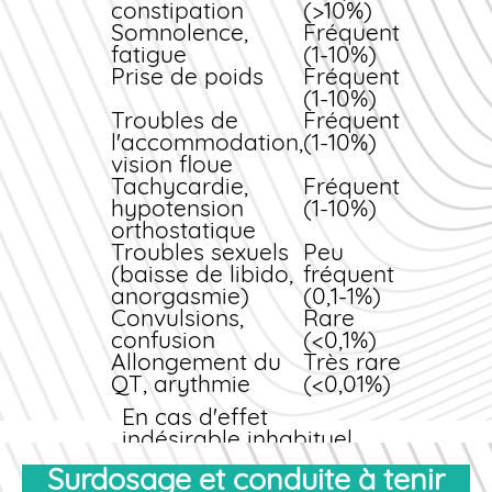
inhibe le cytochrome
constipation
(>10%)
P450 3A4 et peut
Somnolence,
Fréquent
augmenter les
fatigue
(1-10%)
concentrations
Prise de poids
Fréquent
plasmatiques de
(1-10%)
Clomipramine,
Troubles de
Fréquent
majorant le risque
l'accommodation,
(1-10%)
d'effets indésirables.
vision floue
Tachycardie,
Fréquent
hypotension
(1-10%)
orthostatique
Troubles sexuels
Peu
(baisse de libido,
fréquent
anorgasmie)
(0,1-1%)
Convulsions,
Rare
confusion
(<0,1%)
Allongement du
Très rare
QT, arythmie
(<0,01%)
En cas d'effet
indésirable inhabituel,
persistant ou
Surdosage et conduite à tenir
inquiétant, contactez