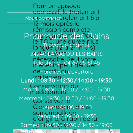
Pour un épisode
dépressif, le traitement
dure généralement 6 à
Nous contacter
12 mois après la
rémission complète
Pharmacie des Bains
des symptômes. Pour
le TOC, une durée plus
11 avenue charcot
longue (12 à 24 mois)
est souvent
34240 LAMALOU LES BAINS
nécessaire. Seul votre
Téléphone : 04 67 95 61 45
médecin peut décider
de l'arrêt du
Horaires d'ouverture
traitement.
Lundi : 08:30 - 12:30/ 14:00 - 19:30
Conservation du
Mardi : 08:30 - 12:30 / 14:00 - 19:30
médicament
Mercredi : 08:30 - 12:30 / 14:00 - 19:30
Conservez la
Clomipramine dans
Jeudi : 09:00 - 19:30
son emballage
Vendredi : 09:00 - 19:30
d'origine, à l'abri de la
lumière et de
Samedi : 09:30 - 12:30 / 14:30 - 19:00
l'humidité, à