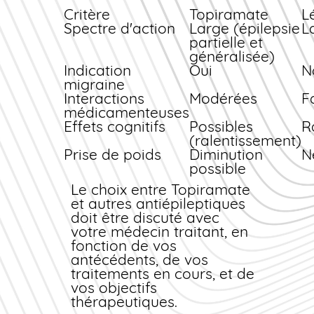
d'épilepsie ;
Critère
Topiramate
L
Double indication :
Spectre d'action
Large (épilepsie
L
épilepsie et prévention
partielle et
des migraines ;
généralisée)
Possibilité d'usage en
Indication
Oui
N
monothérapie ou en
migraine
association ;
Interactions
Modérées
F
Effet potentiel sur la
médicamenteuses
réduction pondérale
Effets cognitifs
Possibles
R
(sous surveillance
(ralentissement)
médicale).
Prise de poids
Diminution
N
possible
Le choix entre Topiramate
et autres antiépileptiques
doit être discuté avec
votre médecin traitant, en
fonction de vos
antécédents, de vos
traitements en cours, et de
vos objectifs
thérapeutiques.