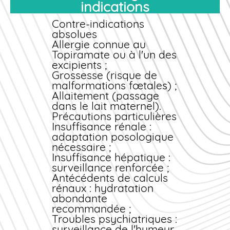
indications
vomissements. Une
hémodialyse peut être
Contre-indications
nécessaire pour
absolues
éliminer rapidement le
Allergie connue au
Topiramate de
Topiramate ou à l'un des
l'organisme.
excipients ;
Grossesse (risque de
malformations fœtales) ;
Allaitement (passage
dans le lait maternel).
Précautions particulières
Insuffisance rénale :
adaptation posologique
nécessaire ;
Insuffisance hépatique :
surveillance renforcée ;
Antécédents de calculs
rénaux : hydratation
abondante
recommandée ;
Troubles psychiatriques :
surveillance de l'humeur