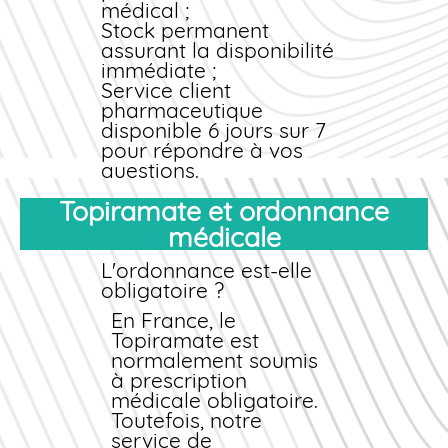
médical ;
posologie en fonction
Stock permanent
de votre réponse
assurant la disponibilité
clinique et de votre
immédiate ;
tolérance. Ne modifiez
Service client
jamais la dose sans
pharmaceutique
avis médical.
disponible 6 jours sur 7
pour répondre à vos
questions.
Sécurité et traçabilité
Topiramate et ordonnance
Tous nos médicaments
médicale
sont authentiques,
certifiés et traçables.
L'ordonnance est-elle
Nous collaborons
obligatoire ?
exclusivement avec
des laboratoires
En France, le
agréés par l'ANSM
Topiramate est
(Agence Nationale de
normalement soumis
Sécurité du
à prescription
Médicament). Votre
médicale obligatoire.
sécurité sanitaire est
Toutefois, notre
notre priorité absolue.
service de