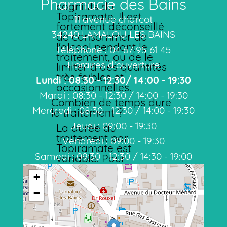
Pharmacie des Bains
cognitifs du
Topiramate. Il est
11 avenue charcot
fortement déconseillé
34240 LAMALOU LES BAINS
de consommer de
l'alcool pendant le
Téléphone : 04 67 95 61 45
traitement, ou de le
Horaires d'ouverture
limiter à des quantités
très faibles et
Lundi : 08:30 - 12:30/ 14:00 - 19:30
occasionnelles.
Mardi : 08:30 - 12:30 / 14:00 - 19:30
Combien de temps dure
Mercredi : 08:30 - 12:30 / 14:00 - 19:30
le traitement ?
Jeudi : 09:00 - 19:30
La durée du
traitement par
Vendredi : 09:00 - 19:30
Topiramate est
Samedi : 09:30 - 12:30 / 14:30 - 19:00
variable. Pour
l'épilepsie, il peut être
+
nécessaire de
poursuivre plusieurs
−
années, voire
indéfiniment. Pour la
prévention des