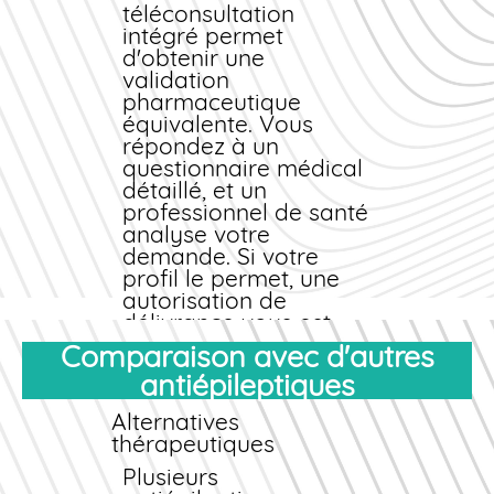
téléconsultation
intégré permet
d'obtenir une
validation
pharmaceutique
équivalente. Vous
répondez à un
questionnaire médical
détaillé, et un
professionnel de santé
analyse votre
demande. Si votre
profil le permet, une
autorisation de
délivrance vous est
accordée.
Comparaison avec d'autres
Pourquoi cette exigence
antiépileptiques
?
Alternatives
Le Topiramate est un
thérapeutiques
médicament actif qui
nécessite une
Plusieurs