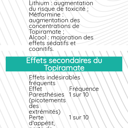
Lithium : augmentation
du risque de toxicité ;
Métformine :
augmentation des
concentrations de
Topiramate ;
Alcool : majoration des
effets sédatifs et
cognitifs.
Conseils pratiques
Effets secondaires du
Informez toujours
Topiramate
votre médecin et votre
pharmacien de tous
Effets indésirables
les médicaments,
fréquents
compléments
Effet
Fréquence
alimentaires et plantes
Paresthésies
1 sur 10
que vous prenez.
(picotements
N'arrêtez jamais
des
brutalement le
extrémités)
Topiramate : un
Perte
1 sur 10
sevrage progressif est
d'appétit,
nécessaire pour éviter