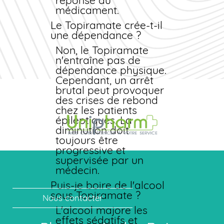
efficaces sous
réponse au
Topiramate).
médicament.
Le Topiramate crée-t-il
une dépendance ?
Non, le Topiramate
n'entraîne pas de
dépendance physique.
Cependant, un arrêt
brutal peut provoquer
des crises de rebond
chez les patients
épileptiques. La
diminution doit
toujours être
progressive et
supervisée par un
médecin.
Puis-je boire de l'alcool
sous Topiramate ?
Nous contacter
L'alcool majore les
effets sédatifs et