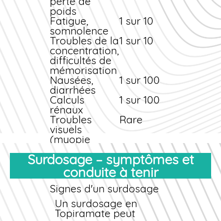
perte de
les crises de rebond.
poids
Fatigue,
1 sur 10
somnolence
Troubles de la
1 sur 10
concentration,
difficultés de
mémorisation
Nausées,
1 sur 100
diarrhées
Calculs
1 sur 100
rénaux
Troubles
Rare
visuels
(myopie
aiguë,
Surdosage – symptômes et
glaucome)
Acidose
Rare
conduite à tenir
métabolique
Que faire en cas d'effet
Signes d'un surdosage
indésirable ?
Un surdosage en
Si vous ressentez un
Topiramate peut