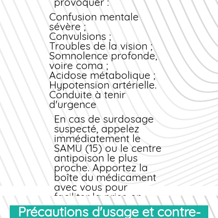
effet secondaire
provoquer :
inhabituel, contactez
Confusion mentale
immédiatement votre
sévère ;
médecin ou notre
Convulsions ;
service
Troubles de la vision ;
pharmaceutique. Ne
Somnolence profonde,
modifiez jamais la
voire coma ;
posologie de votre
Acidose métabolique ;
propre initiative.
Hypotension artérielle.
Certains effets
Conduite à tenir
disparaissent
d'urgence
progressivement avec
l'adaptation du
En cas de surdosage
traitement.
suspecté, appelez
immédiatement le
SAMU (15) ou le centre
antipoison le plus
proche. Apportez la
boîte du médicament
avec vous pour
faciliter la prise en
charge. Ne tentez pas
Précautions d'usage et contre-
de provoquer de