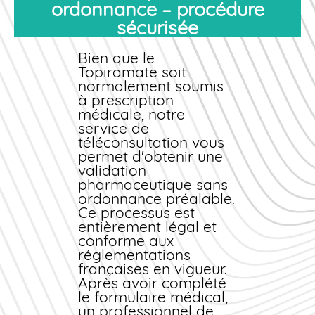
ordonnance – procédure
pharmaciens et
sécurisée
médecins partenaires
valident votre
demande, puis vous
Bien que le
recevez votre
Topiramate soit
Topiramate
normalement soumis
directement chez vous,
à prescription
dans un emballage
médicale, notre
discret et sécurisé.
service de
téléconsultation vous
Grâce à notre système
permet d'obtenir une
d'
achat
en ligne
, vous
validation
profitez de tarifs
pharmaceutique
sans
moins chers
que dans
ordonnance
préalable.
les pharmacies
Ce processus est
traditionnelles, avec
entièrement légal et
une livraison rapide
conforme aux
partout
en France
.
réglementations
Notre stock
françaises en vigueur.
permanent garantit la
Après avoir complété
disponibilité
le formulaire médical,
immédiate du produit,
un professionnel de