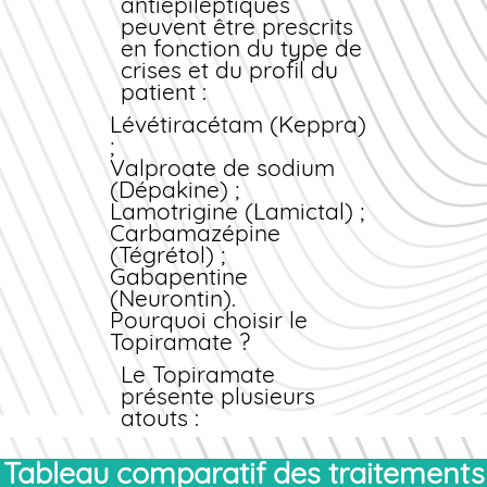
surveillance médicale,
antiépileptiques
notamment en raison
peuvent être prescrits
de ses interactions
en fonction du type de
médicamenteuses
crises et du profil du
possibles et de ses
patient :
effets sur le système
Lévétiracétam (Keppra)
nerveux central. Le
;
questionnaire de santé
Valproate de sodium
permet d'identifier les
(Dépakine) ;
contre-indications et
Lamotrigine (Lamictal) ;
d'adapter le
Carbamazépine
traitement à votre
(Tégrétol) ;
situation personnelle.
Gabapentine
(Neurontin).
Pourquoi choisir le
Topiramate ?
Le Topiramate
présente plusieurs
atouts :
Efficacité démontrée sur
Tableau comparatif des traitements
plusieurs types