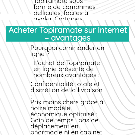
Topiramate sous
forme de comprimés
pelliculés, faciles à
avaler. Certaines
formulations existent
Acheter Topiramate sur Internet
également en gélules
– avantages
à libération modifiée,
réduisant le risque
Pourquoi commander en
d'effets indésirables
ligne ?
gastro-intestinaux.
L'
achat
de Topiramate
Comment choisir son
en ligne
présente de
dosage ?
nombreux avantages :
Le dosage initial
Confidentialité totale et
recommandé est
discrétion de la livraison
généralement de 25
;
mg par jour,
Prix
moins chers
grâce à
augmenté
notre modèle
progressivement
économique optimisé ;
toutes les semaines ou
Gain de temps : pas de
toutes les deux
déplacement en
semaines. Votre
pharmacie ni en cabinet
médecin adaptera la