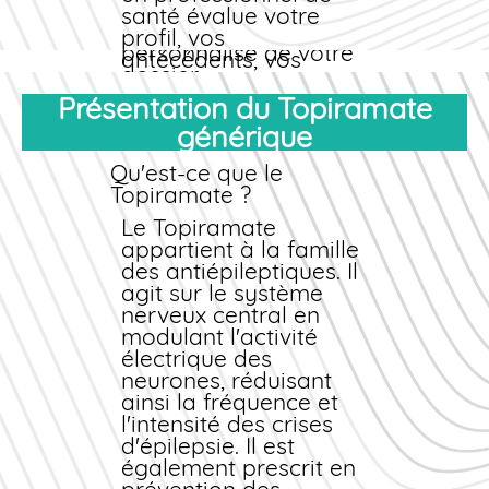
et nos équipes
santé évalue votre
assurent un suivi
profil, vos
personnalisé de votre
antécédents, vos
dossier
traitements en cours,
pharmaceutique.
et délivre une
Présentation du Topiramate
autorisation si votre
générique
situation le permet.
Qu'est-ce que le
Cette méthode
Topiramate ?
garantit votre sécurité
Le Topiramate
tout en vous offrant la
appartient à la famille
commodité d'un
achat
des antiépileptiques. Il
en ligne
simple et
agit sur le système
rapide. Vous évitez
nerveux central en
ainsi les déplacements
modulant l'activité
en cabinet médical et
électrique des
les délais d'attente,
neurones, réduisant
tout en bénéficiant
ainsi la fréquence et
d'un
l'intensité des crises
accompagnement
d'épilepsie. Il est
professionnel. Notre
également prescrit en
Pharmacie des Bains