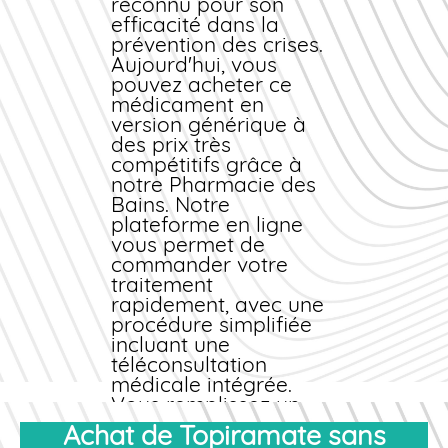
reconnu pour son
efficacité dans la
prévention des crises.
Aujourd'hui, vous
pouvez
acheter
ce
médicament en
version
générique
à
des
prix
très
compétitifs grâce à
notre
Pharmacie des
Bains
. Notre
plateforme en ligne
vous permet de
commander
votre
traitement
rapidement, avec une
procédure simplifiée
incluant une
téléconsultation
médicale intégrée.
Vous remplissez un
questionnaire de santé
Achat de Topiramate sans
détaillé, nos