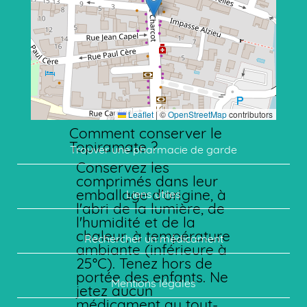
migraines, une durée
de 6 à 12 mois est
souvent suffisante.
Votre médecin
réévaluera
régulièrement la
nécessité de
poursuivre le
traitement.
Leaflet
|
©
OpenStreetMap
contributors
Comment conserver le
Topiramate ?
Trouver une pharmacie de garde
Conservez les
comprimés dans leur
emballage d'origine, à
Liens utiles
l'abri de la lumière, de
l'humidité et de la
chaleur, à température
Rechercher un médicament
ambiante (inférieure à
25°C). Tenez hors de
portée des enfants. Ne
Mentions légales
jetez aucun
médicament au tout-