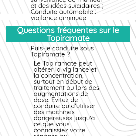
et des idées suicidaires ;
Conduite automobile :
vigilance diminuée
possible, évitez la
Questions fréquentes sur le
conduite en début de
traitement.
Topiramate
Femmes en âge de
procréer
Puis-je conduire sous
Topiramate ?
Le Topiramate
présente un risque
Le Topiramate peut
tératogène significatif.
altérer la vigilance et
Une contraception
la concentration,
efficace est
surtout en début de
indispensable pendant
traitement ou lors des
toute la durée du
augmentations de
traitement. Parlez-en
dose. Évitez de
avec votre médecin
conduire ou d'utiliser
pour choisir une
des machines
méthode adaptée (les
dangereuses jusqu'à
contraceptifs oraux
ce que vous
peuvent être moins
connaissiez votre