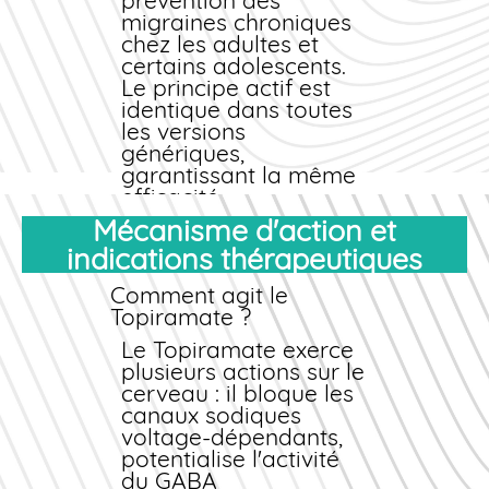
prévention des
met un point
migraines chroniques
d'honneur à respecter
chez les adultes et
la confidentialité de
certains adolescents.
vos données et à vous
Le principe actif est
fournir un service
identique dans toutes
irréprochable.
les versions
génériques
,
garantissant la même
efficacité
thérapeutique que le
Mécanisme d'action et
médicament de
indications thérapeutiques
marque original.
Origine et qualité
Comment agit le
pharmaceutique
Topiramate ?
Nos comprimés de
Le Topiramate exerce
Topiramate
plusieurs actions sur le
proviennent de
cerveau : il bloque les
laboratoires
canaux sodiques
pharmaceutiques
voltage-dépendants,
certifiés par les
potentialise l'activité
autorités européennes
du GABA