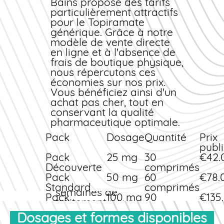
Bains
excipients comme la
propose des tarifs
généralisée
particulièrement attractifs
cellulose
(monothérapie ou
pour le Topiramate
microcristalline, le
association) ;
générique
stéarate de
. Grâce à notre
Prévention des crises de
modèle de vente directe
magnésium, l'amidon
migraine chez l'adulte ;
en ligne
prégélatinisé et le
et à l'absence de
Syndrome de Lennox-
frais de boutique physique,
lactose monohydraté.
Gastaut (chez l'enfant de
nous répercutons ces
Ces composants
plus de 2 ans) ;
économies sur nos
facilitent l'absorption
prix
.
Usage hors AMM : aide à
Vous bénéficiez ainsi d'un
du principe actif et
la perte de poids (sous
achat
assurent la stabilité du
pas cher
, tout en
surveillance médicale
conservant la qualité
comprimé lors de la
stricte).
pharmaceutique optimale.
conservation.
Délai d'action et durée
Pack
du traitement
Dosage
Quantité
Prix
publi
L'effet thérapeutique
Pack
25 mg
30
€42.
du Topiramate n'est
Découverte
comprimés
pas immédiat. Il faut
Pack
50 mg
60
€78.
généralement 4 à 8
Standard
comprimés
semaines de
Pack
100 mg
90
€135
traitement pour
Économique
comprimés
constater une
Dosages et formes disponibles
Profitez de la livraison
réduction significative