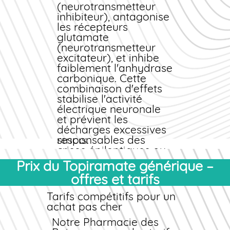
(EMA) et respectent
(neurotransmetteur
les normes GMP
inhibiteur), antagonise
(Good Manufacturing
les récepteurs
Practice). Chaque lot
glutamate
subit des contrôles
(neurotransmetteur
rigoureux de qualité,
excitateur), et inhibe
de pureté et de
faiblement l'anhydrase
biodisponibilité. Vous
carbonique. Cette
êtes ainsi assuré de
combinaison d'effets
recevoir un produit
stabilise l'activité
fiable, traçable et
électrique neuronale
conforme aux
et prévient les
standards les plus
décharges excessives
stricts.
responsables des
crises épileptiques ou
Composition et
des migraines sévères.
Prix du Topiramate générique –
excipients
Indications principales
offres et tarifs
Chaque comprimé
contient du
Le Topiramate est
Tarifs compétitifs pour un
Topiramate comme
indiqué dans les
achat pas cher
substance active,
situations suivantes :
Notre
associé à des
Pharmacie des
Épilepsie partielle ou