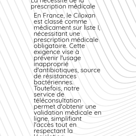
d'authenticité
La nécessité de la
prescription médicale
Tous nos médicaments
proviennent de
En France, le Ciloxan
laboratoires agréés
est classé comme
par l'ANSM (Agence
médicament sur liste I,
Nationale de Sécurité
nécessitant une
du Médicament).
prescription médicale
Chaque lot fait l'objet
obligatoire. Cette
de contrôles qualité
exigence vise à
stricts : dosage,
prévenir l'usage
stérilité, absence de
inapproprié
contaminants. Vous
d'antibiotiques, source
recevez un produit
de résistances
pharmaceutique
bactériennes.
authentique, avec
Toutefois, notre
numéro de lot
service de
traçable et date de
téléconsultation
péremption clairement
permet d'obtenir une
indiquée.
validation médicale en
ligne, simplifiant
Livraison rapide et suivi
l'accès tout en
de colis
respectant la