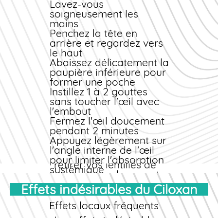
plasmatiques
Lavez-vous
Anti-inflammatoires non
soigneusement les
stéroïdiens systémiques :
mains
risque convulsif
Penchez la tête en
théorique
arrière et regardez vers
le haut
Ces interactions
Abaissez délicatement la
restent exceptionnelles
paupière inférieure pour
avec la voie
former une poche
ophtalmique, mais
Instillez 1 à 2 gouttes
doivent être
sans toucher l'œil avec
mentionnées lors du
l'embout
questionnaire médical.
Fermez l'œil doucement
Précautions avec les
pendant 2 minutes
lentilles de contact
Appuyez légèrement sur
l'angle interne de l'œil
Il est impératif de
pour limiter l'absorption
retirer vos lentilles de
systémique
contact souples avant
Posologie selon
l'instillation du collyre,
Effets indésirables du Ciloxan
l'indication
et d'attendre au moins
Indication
Posologie
Durée
15 minutes avant de
Effets locaux fréquents
collyre
les remettre. L'usage