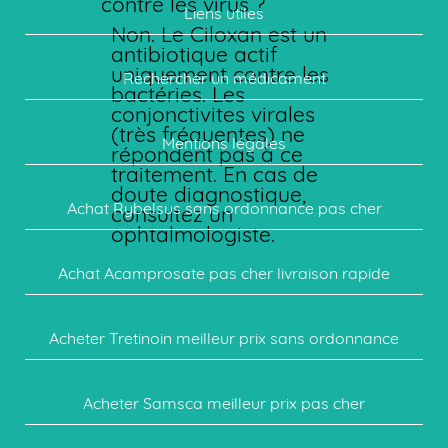
contre les virus ?
Liens utiles
Non. Le Ciloxan est un
antibiotique actif
uniquement contre les
Rechercher un médicament
bactéries. Les
conjonctivites virales
(très fréquentes) ne
Mentions légales
répondent pas à ce
traitement. En cas de
doute diagnostique,
Achat Rybelsus sans ordonnance pas cher
consultez un
ophtalmologiste.
Achat Acamprosate pas cher livraison rapide
Acheter Tretinoin meilleur prix sans ordonnance
Acheter Samsca meilleur prix pas cher