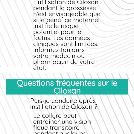
sévère (œdème
L'utilisation de Ciloxan
palpébral massif,
pendant la grossesse
difficultés
n'est envisageable que
respiratoires, choc),
si le bénéfice maternel
appelez
justifie le risque
immédiatement le
potentiel pour le
SAMU (15) ou rendez-
fœtus. Les données
vous aux urgences les
cliniques sont limitées.
plus proches.
Informez toujours
votre médecin ou
pharmacien de votre
état.
Femmes allaitantes :
Questions fréquentes sur le
Le passage de la
Ciloxan
ciprofloxacine dans le
lait maternel après
Puis-je conduire après
administration
instillation de Ciloxan ?
ophtalmique est très
faible. L'allaitement
Le collyre peut
peut généralement
entraîner une vision
être poursuivi, mais
floue transitoire
une surveillance du
pendant quelques