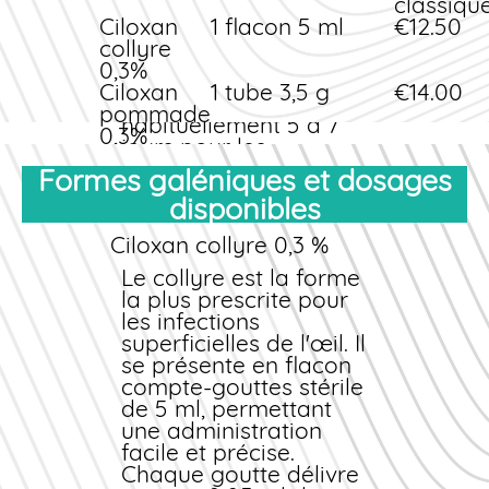
classiqu
généralement dans les
Ciloxan
1 flacon 5 ml
€12.50
48 à 72 heures suivant
collyre
l'initiation du
0,3%
traitement. Une cure
Ciloxan
1 tube 3,5 g
€14.00
complète dure
pommade
habituellement 5 à 7
0,3%
jours pour les
Pack
2 flacons + 1
€39.00
conjonctivites simples,
Formes galéniques et dosages
traitement
tube
et jusqu'à 14 jours pour
complet
disponibles
les kératites sévères. Il
La
est crucial de
livraison
est gratuite
Ciloxan collyre 0,3 %
pour toute commande
poursuivre le
supérieure à 40 € sur le
traitement jusqu'à son
Le collyre est la forme
territoire français. Vous
terme, même en cas
la plus prescrite pour
profitez ainsi d'un service
d'amélioration
les infections
complet, rapide et
précoce, pour éviter
superficielles de l'œil. Il
économique.
les rechutes et la
se présente en flacon
résistance
compte-gouttes stérile
Versions génériques
bactérienne.
de 5 ml, permettant
disponibles
une administration
Nous proposons
facile et précise.
également des versions
Chaque goutte délivre