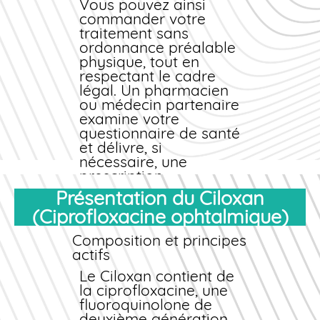
collyres ou de
Vous pouvez ainsi
pommades
commander
votre
ophtalmiques. Profitez
traitement
sans
d'un service
ordonnance
préalable
professionnel,
physique, tout en
conforme à la
respectant le cadre
réglementation
légal. Un pharmacien
française, pour votre
ou médecin partenaire
achat
examine votre
de Ciloxan.
questionnaire de santé
et délivre, si
nécessaire, une
prescription
électronique sécurisée.
Présentation du Ciloxan
(Ciprofloxacine ophtalmique)
Cette solution facilite
l'accès au
Composition et principes
médicament pour les
actifs
patients éloignés des
cabinets médicaux ou
Le Ciloxan contient de
confrontés à des
la ciprofloxacine, une
délais d'attente
fluoroquinolone de
prolongés. Vous
deuxième génération