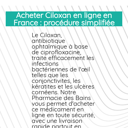
Acheter Ciloxan en ligne en
France : procédure simplifiée
Le Ciloxan,
antibiotique
ophtalmique à base
de ciprofloxacine,
traite efficacement les
infections
bactériennes de l'œil
telles que les
conjonctivites, les
kératites et les ulcères
cornéens. Notre
Pharmacie des Bains
vous permet d'
acheter
ce médicament
en
ligne
en toute sécurité,
avec une
livraison
rapide
partout en