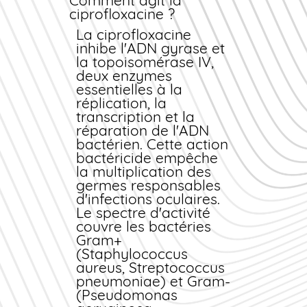
Comment agit la
deux formes
ciprofloxacine ?
galéniques principales
:
La ciprofloxacine
inhibe l'ADN gyrase et
Collyre en solution
la topoisomérase IV,
stérile (flacons de 5 ml)
deux enzymes
Pommade ophtalmique
essentielles à la
(tubes de 3,5 g)
réplication, la
Le choix entre ces
transcription et la
deux formes dépend
réparation de l'ADN
de la nature et de la
bactérien. Cette action
localisation de
bactéricide empêche
l'infection oculaire. Le
la multiplication des
collyre convient mieux
germes responsables
aux conjonctivites
d'infections oculaires.
aiguës, tandis que la
Le spectre d'activité
pommade est
couvre les bactéries
préférée pour les
Gram+
atteintes cornéennes
(Staphylococcus
profondes nécessitant
aureus, Streptococcus
un contact prolongé.
pneumoniae) et Gram-
(Pseudomonas
Laboratoire fabricant