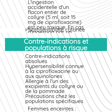
Toutefois, des cas
L'ingestion
isolés ont été
accidentelle d'un
rapportés :
flacon entier de
collyre (5 ml, soit 15
Nausées légères
mg de ciprofloxacine)
Céphalées
est peu toxique. En cas
Photosensibilité cutanée
d'ingestion par un
(très rare)
enfant, contactez
Contre-indications et
néanmoins un centre
populations à risque
antipoison (numéro
d'urgence : 15 ou le
Contre-indications
centre régional le plus
absolues
proche). Faites boire
Hypersensibilité connue
de l'eau et surveillez
à la ciprofloxacine ou
l'apparition de
aux quinolones
nausées ou
Allergie à l'un des
vomissements.
excipients du collyre ou
Conduite à tenir en
de la pommade
urgence
Précautions chez les
populations spécifiques
Si vous constatez une
réaction anormale
Femmes enceintes :