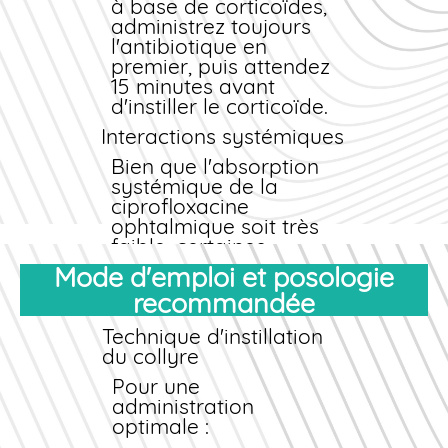
à base de corticoïdes,
Disponibilité en version
Échec d'un traitement
administrez toujours
générique
antibiotique antérieur
à
prix
moins cher
l'antibiotique en
Efficacité prouvée dans les
Immunodépression
premier, puis attendez
études cliniques
sévère
15 minutes avant
randomisées
Dans ces cas, nous
d'instiller le corticoïde.
vous orienterons vers
Interactions systémiques
une consultation
d'urgence et ne
Bien que l'absorption
validerons pas la
systémique de la
délivrance en ligne.
ciprofloxacine
ophtalmique soit très
faible, certaines
interactions théoriques
Mode d'emploi et posologie
existent :
recommandée
Anticoagulants oraux
(warfarine) : surveillance
Technique d'instillation
accrue de l'INR
du collyre
recommandée
Pour une
Théophylline : risque
administration
théorique
optimale :
d'augmentation des taux