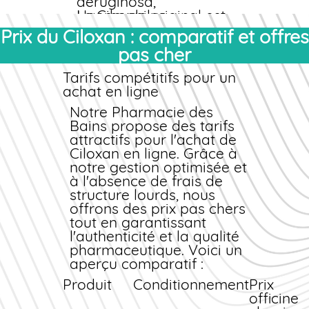
aeruginosa,
Le Ciloxan original est
Haemophilus
fabriqué par Alcon
influenzae).
Prix du Ciloxan : comparatif et offres
(anciennement
Indications cliniques
pas cher
Novartis Ophtalmics).
Des versions
Le Ciloxan est indiqué
Tarifs compétitifs pour un
génériques
dans le traitement des
existent
achat en ligne
également sous le
infections oculaires
Notre
nom de ciprofloxacine
externes suivantes :
Pharmacie des
Bains
ophtalmique,
propose des tarifs
Conjonctivites
attractifs pour l'
commercialisées par
achat
de
bactériennes aiguës
Ciloxan
plusieurs laboratoires
en ligne
. Grâce à
Kératites bactériennes
notre gestion optimisée et
européens certifiés.
Ulcères cornéens
à l'absence de frais de
Ces génériques offrent
infectés
structure lourds, nous
la même efficacité à
Blépharites bactériennes
offrons des
un
prix
moins cher
prix
pas chers
.
Prophylaxie post-
tout en garantissant
chirurgicale (cataracte,
l'authenticité et la qualité
LASIK)
pharmaceutique. Voici un
Délai d'action et durée
aperçu comparatif :
de traitement
Produit
Conditionnement
Prix
L'amélioration des
officine
symptômes apparaît