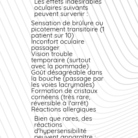
Conjonctivite
1 à 2
5 à 7
Les effets indésirables
de lentilles est
bactérienne
gouttes 4
jours
oculaires suivants
toutefois déconseillé
légère
fois/jour
peuvent survenir :
pendant toute la
Conjonctivite
2 gouttes 6
7
durée du traitement
Sensation de brûlure ou
sévère
fois/jour
jours
d'une infection
picotement transitoire (1
Kératite
2 gouttes
10 à
oculaire active.
patient sur 10)
bactérienne
toutes les
14
Inconfort oculaire
heures puis
jours
passager
espacement
Vision trouble
progressif
temporaire (surtout
Prophylaxie
1 goutte 4
3 à 5
avec la pommade)
post-
fois/jour
jours
Goût désagréable dans
chirurgicale
la bouche (passage par
Application de la
les voies lacrymales)
pommade ophtalmique
Formation de cristaux
Pour appliquer la
cornéens (très rare,
pommade :
réversible à l'arrêt)
Réactions allergiques
Lavez-vous les mains
Formez une poche avec
Bien que rares, des
la paupière inférieure
réactions
Déposez un cordon de
d'hypersensibilité
pommade de 1 cm
peuvent apparaître :