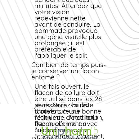
nourrisson est
minutes. Attendez que
recommandée
votre vision
(diarrhée, candidose).
redevienne nette
avant de conduire. La
Enfants :
pommade provoque
Le Ciloxan
peut être utilisé chez
une gêne visuelle plus
l'enfant de plus de 1
prolongée ; il est
an. Chez le nourrisson,
préférable de
l'usage doit être
l'appliquer le soir.
discuté avec un
Combien de temps puis-
pédiatre
je conserver un flacon
ophtalmologiste.
entamé ?
Personnes âgées :
Une fois ouvert, le
Aucun ajustement
flacon de collyre doit
posologique n'est
être utilisé dans les 28
nécessaire. Veillez
jours. Notez la date
toutefois à une bonne
d'ouverture sur
technique d'instillation,
l'étiquette. Jetez tout
éventuellement avec
flacon périmé ou
l'aide d'un proche.
contaminé
(changement d'aspect,