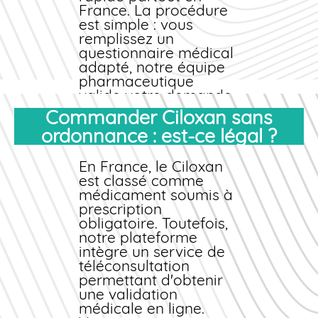
France. La procédure
est simple : vous
remplissez un
questionnaire médical
adapté, notre équipe
pharmaceutique
valide votre demande
et vous recevez votre
Commander Ciloxan sans
commande
sous
ordonnance : est-ce légal ?
emballage discret en 2
à 4 jours ouvrés.
En France, le Ciloxan
Nous proposons des
est classé comme
prix
médicament soumis à
compétitifs et des
tarifs
prescription
moins chers
que
les circuits
obligatoire. Toutefois,
traditionnels. Notre
notre plateforme
stock permanent
intègre un service de
garantit la
téléconsultation
disponibilité
permettant d'obtenir
immédiate du Ciloxan,
une validation
qu'il s'agisse de
médicale en ligne.