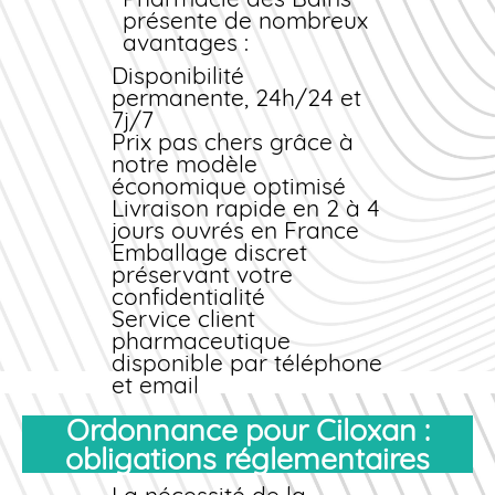
collyre 4 à 6 fois par jour
SSL 256 bits. Votre
présente de nombreux
Kératite bactérienne :
confidentialité est garantie
avantages :
association collyre +
à chaque étape de votre
pommade
Disponibilité
commande
.
Prophylaxie chirurgicale
permanente, 24h/24 et
: collyre 3 à 4 fois par
7j/7
jour pendant 3 jours
Prix
pas chers
grâce à
notre modèle
économique optimisé
Livraison
rapide
en 2 à 4
jours ouvrés en France
Emballage discret
préservant votre
confidentialité
Service client
pharmaceutique
disponible par téléphone
et email
Paiement sécurisé et
Ordonnance pour Ciloxan :
traçabilité complète de
la commande
obligations réglementaires
Garanties de qualité et