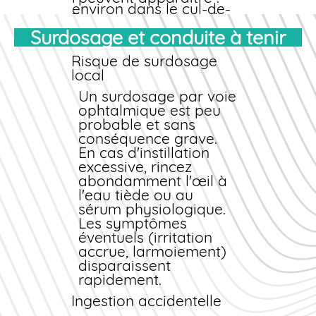
environ dans le cul-de-
Rougeur conjonctivale
sac conjonctival
accrue
Surdosage et conduite à tenir
Fermez l'œil et massez
Œdème palpébral
doucement la paupière
Démangeaisons intenses
Risque de surdosage
pour répartir le produit
Larmoiement excessif
local
Essuyez l'excédent avec
un mouchoir propre
En cas de réaction
Un surdosage par voie
allergique, arrêtez
ophtalmique est peu
La pommade est
immédiatement le
probable et sans
généralement
traitement et
conséquence grave.
appliquée 2 à 3 fois
contactez notre
En cas d'instillation
par jour, de
service
excessive, rincez
préférence le soir au
pharmaceutique ou
abondamment l'œil à
coucher pour éviter la
votre médecin.
l'eau tiède ou au
gêne visuelle
sérum physiologique.
temporaire.
Effets systémiques
Les symptômes
exceptionnels
éventuels (irritation
Compte tenu de la
accrue, larmoiement)
faible absorption
disparaissent
systémique, les effets
rapidement.
généraux sont
Ingestion accidentelle
exceptionnels.