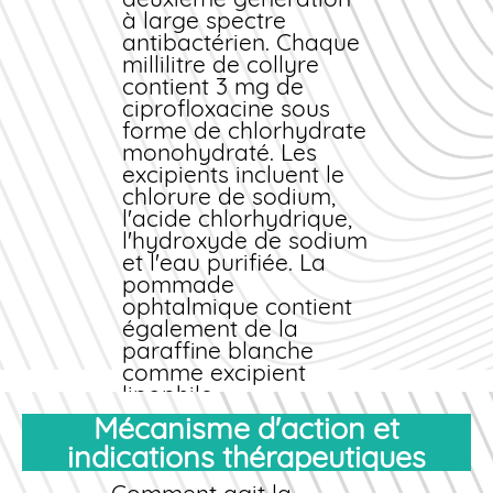
bénéficiez d'une prise
à large spectre
en charge rapide, à
antibactérien. Chaque
des
millilitre de collyre
prix
pas chers
,
avec toutes les
contient 3 mg de
garanties
ciprofloxacine sous
pharmaceutiques
forme de chlorhydrate
nécessaires. La
monohydraté. Les
livraison se fait en
excipients incluent le
colis discret,
chlorure de sodium,
directement à votre
l'acide chlorhydrique,
domicile en France
l'hydroxyde de sodium
métropolitaine ou
et l'eau purifiée. La
dans les départements
pommade
d'outre-mer.
ophtalmique contient
également de la
paraffine blanche
comme excipient
lipophile.
Mécanisme d'action et
Formes
pharmaceutiques
indications thérapeutiques
Le Ciloxan existe sous