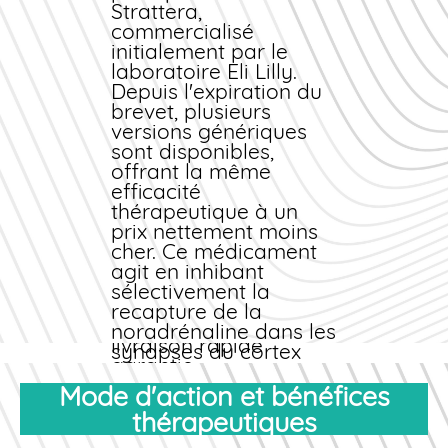
légalement,
sans
Strattera,
ordonnance
physique
commercialisé
préalable, tout en
initialement par le
respectant le cadre
laboratoire Eli Lilly.
réglementaire
Depuis l'expiration du
français. Vous évitez
brevet, plusieurs
ainsi les déplacements
versions
génériques
en cabinet et profitez
sont disponibles,
d'un service adapté à
offrant la même
votre emploi du
efficacité
temps. Une fois la
thérapeutique à un
validation effectuée,
prix
nettement
moins
vous pouvez finaliser
cher
. Ce
médicament
votre
achat
et recevoir
agit en inhibant
votre
médicament
sélectivement la
directement à
recapture de la
domicile avec une
noradrénaline dans les
livraison rapide
synapses du cortex
garantie.
préfrontal et d'autres
régions cérébrales
Mode d'action et bénéfices
impliquées dans
thérapeutiques
l'attention et le