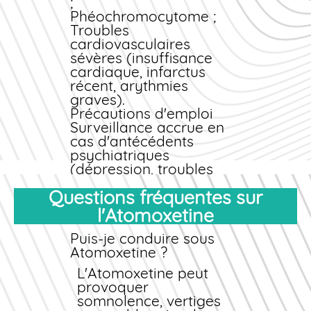
;
Phéochromocytome ;
Troubles
cardiovasculaires
sévères (insuffisance
cardiaque, infarctus
récent, arythmies
graves).
Précautions d'emploi
Surveillance accrue en
cas d'antécédents
psychiatriques
(dépression, troubles
bipolaires) ;
Questions fréquentes sur
Ajustement posologique
en cas d'insuffisance
l'Atomoxetine
hépatique ou rénale ;
Prudence chez les
Puis-je conduire sous
patients présentant une
Atomoxetine ?
hypertension ou une
L'Atomoxetine peut
tachycardie ;
provoquer
Évitez l'arrêt brutal du
somnolence, vertiges
traitement : diminution