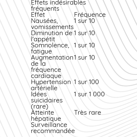
Effets indésirables
la nervosité ou les
fréquents
palpitations.
Effet
Fréquence
Hydratation
Nausées,
1 sur 10
vomissements
Maintenez une bonne
Diminution de
1 sur 10
hydratation
l'appétit
quotidienne (1,5 à 2
Somnolence,
1 sur 10
litres d'eau par jour)
fatigue
pour optimiser
Augmentation
1 sur 10
l'élimination rénale du
de la
médicament
et limiter
fréquence
les risques de
cardiaque
céphalées.
Hypertension
1 sur 100
artérielle
Idées
1 sur 1 000
suicidaires
(rare)
Atteinte
Très rare
hépatique
Surveillance
recommandée