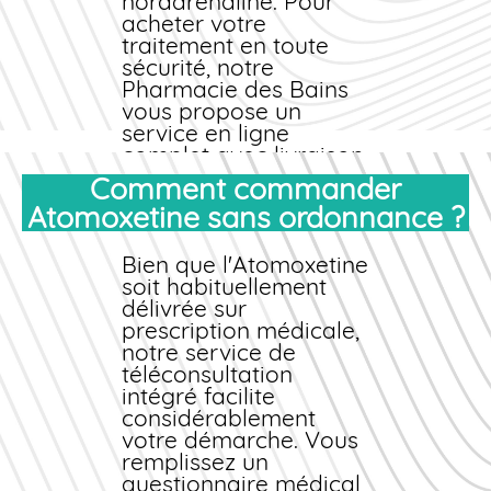
noradrénaline. Pour
acheter
votre
traitement en toute
sécurité, notre
Pharmacie des Bains
vous propose un
service en ligne
complet avec
livraison
rapide
partout en
Comment commander
France. Grâce à notre
Atomoxetine sans ordonnance ?
expertise
pharmaceutique et
nos partenariats avec
Bien que l'Atomoxetine
des laboratoires
soit habituellement
certifiés, vous
délivrée sur
bénéficiez d'un
prescription médicale,
médicament
notre service de
de
qualité au
téléconsultation
meilleur
prix
intégré facilite
.
considérablement
Que vous recherchiez
votre démarche. Vous
une solution pour
remplissez un
vous-même ou pour
questionnaire médical