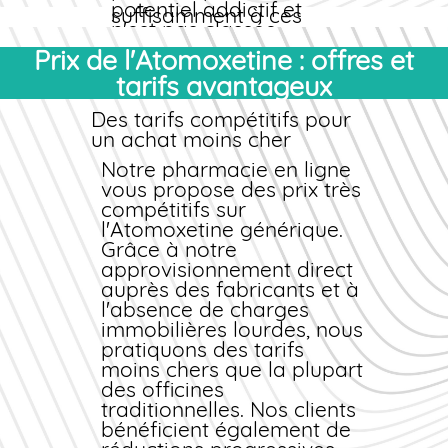
potentiel addictif et
suffisamment à ces
n'est pas classée
derniers.
comme substance
Prix de l'Atomoxetine : offres et
Formulation et
contrôlée.
tarifs avantageux
conditionnement
Délai d'efficacité
Les gélules
Des tarifs compétitifs pour
Les premiers effets
d'Atomoxetine
un achat moins cher
cliniques apparaissent
générique
sont
Notre pharmacie
généralement après 2
en ligne
proposées en
vous propose des
à 4 semaines de
prix
très
plusieurs dosages : 10
compétitifs sur
traitement régulier.
mg, 18 mg, 25 mg, 40
l'Atomoxetine
L'efficacité maximale
générique
.
mg, 60 mg, 80 mg et
Grâce à notre
est atteinte après 6 à
100 mg. Chaque
approvisionnement direct
8 semaines. Il est
conditionnement
auprès des fabricants et à
essentiel de maintenir
respecte les normes
l'absence de charges
la prise quotidienne
européennes de
immobilières lourdes, nous
selon la posologie
conservation et de
pratiquons des tarifs
prescrite pour garantir
traçabilité. Les
moins chers
un bénéfice
que la plupart
excipients utilisés
des officines
thérapeutique stable.
garantissent une
traditionnelles. Nos clients
libération optimale du
Bénéfices observés
bénéficient également de
principe actif sans
Amélioration de la