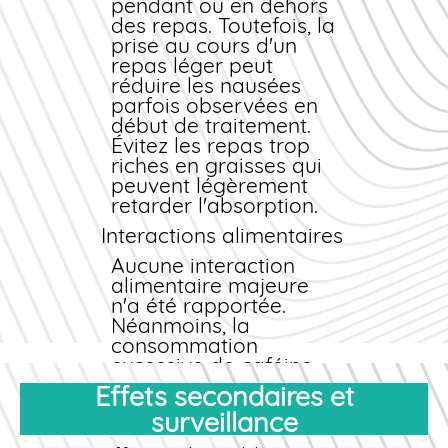
pendant ou en dehors
des repas. Toutefois, la
prise au cours d'un
repas léger peut
réduire les nausées
parfois observées en
début de traitement.
Évitez les repas trop
riches en graisses qui
peuvent légèrement
retarder l'absorption.
Interactions alimentaires
Aucune interaction
alimentaire majeure
n'a été rapportée.
Néanmoins, la
consommation
excessive de caféine
(café, thé, boissons
Effets secondaires et
énergisantes) peut
surveillance
potentialiser les effets
stimulants et accroître