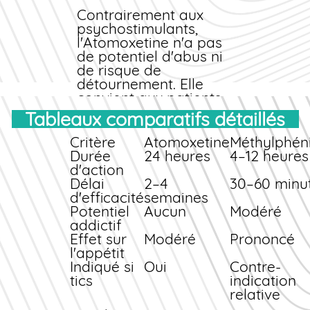
Contrairement aux
psychostimulants,
l'Atomoxetine n'a pas
de potentiel d'abus ni
de risque de
détournement. Elle
convient aux patients
présentant des
Tableaux comparatifs détaillés
antécédents de
troubles addictifs, des
Critère
Atomoxetine
Méthylphén
tics sévères ou une
Durée
24 heures
4–12 heures
anxiété importante.
d'action
Son action prolongée
Délai
2–4
30–60 minu
sur 24 heures évite les
d'efficacité
semaines
fluctuations
Potentiel
Aucun
Modéré
d'efficacité en fin de
addictif
journée.
Effet sur
Modéré
Prononcé
l'appétit
Indiqué si
Oui
Contre-
tics
indication
relative