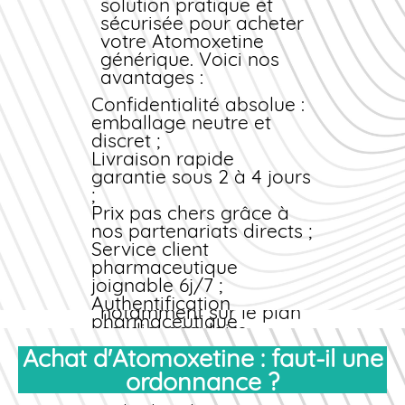
jours en France
être envisagée. Ne
solution pratique et
métropolitaine, 5 à 7 jours
jamais ouvrir, croquer
sécurisée pour
acheter
en Corse et DOM-TOM.
ou écraser les gélules,
votre Atomoxetine
car cela modifierait la
générique
. Voici nos
libération du principe
avantages :
actif.
Confidentialité absolue :
Ajustement et suivi
emballage neutre et
discret ;
Un suivi médical
Livraison rapide
régulier est
garantie sous 2 à 4 jours
indispensable pour
;
ajuster la dose
Prix
pas chers
grâce à
optimale. Le médecin
nos partenariats directs ;
évalue l'efficacité du
Service client
traitement et surveille
pharmaceutique
les éventuels effets
joignable 6j/7 ;
indésirables,
Authentification
notamment sur le plan
pharmaceutique
cardiovasculaire
certifiée ;
(pression artérielle,
Achat d'Atomoxetine : faut-il une
Suivi de commande en
fréquence cardiaque)
temps réel.
ordonnance ?
et hépatique
Sécurité et traçabilité
(transaminases).