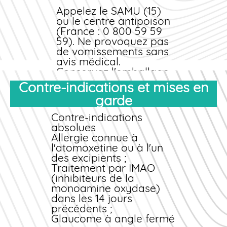
palpitations sévères,
pensées suicidaires,
Appelez le SAMU (15)
jaunisse ou réactions
ou le centre antipoison
allergiques (éruption
(France : 0 800 59 59
cutanée, œdème
59). Ne provoquez pas
facial).
de vomissements sans
avis médical.
Conservez l'emballage
du
médicament
pour
Contre-indications et mises en
faciliter l'identification
garde
de la dose ingérée. En
milieu hospitalier, un
Contre-indications
traitement
absolues
symptomatique et de
Allergie connue à
soutien sera mis en
l'atomoxetine ou à l'un
place (surveillance
des excipients ;
cardiaque, correction
Traitement par IMAO
des troubles
(inhibiteurs de la
électrolytiques).
monoamine oxydase)
dans les 14 jours
précédents ;
Glaucome à angle fermé