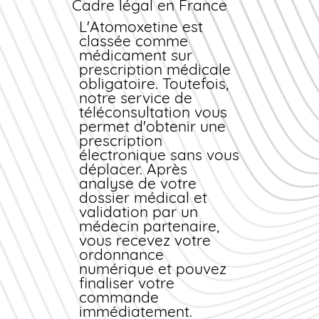
Cadre légal en France
Tous nos
médicaments
proviennent de
L'Atomoxetine est
fabricants agréés par
classée comme
l'Agence Nationale de
médicament
sur
Sécurité du
prescription médicale
Médicament (ANSM).
obligatoire. Toutefois,
Chaque lot est
notre service de
contrôlé et traçable.
téléconsultation vous
Nous garantissons
permet d'obtenir une
l'absence de
prescription
contrefaçon et le
électronique sans vous
respect des conditions
déplacer. Après
de stockage optimales
analyse de votre
(température,
dossier médical et
humidité).
validation par un
médecin partenaire,
Comparaison avec les
vous recevez votre
pharmacies physiques
ordonnance
En officine
numérique et pouvez
traditionnelle, le
finaliser votre
prix
de l'Atomoxetine peut
commande
être majoré de 20 à
immédiatement.