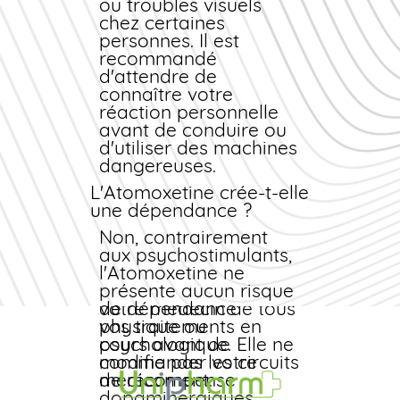
ou troubles visuels
progressive sur plusieurs
chez certaines
semaines.
personnes. Il est
Interactions
recommandé
médicamenteuses
d'attendre de
L'Atomoxetine peut
connaître votre
interagir avec les
réaction personnelle
IMAO, les
avant de conduire ou
bêtabloquants,
d'utiliser des machines
certains
dangereuses.
antidépresseurs (ISRS,
L'Atomoxetine crée-t-elle
tricycliques), les
une dépendance ?
décongestionnants
nasaux et les
Non, contrairement
sympathomimétiques.
aux psychostimulants,
Informez
l'Atomoxetine ne
systématiquement
présente aucun risque
votre médecin de tous
de dépendance
vos traitements en
physique ou
cours avant de
psychologique. Elle ne
commander
modifie pas les circuits
votre
médicament
de récompense
.
dopaminergiques