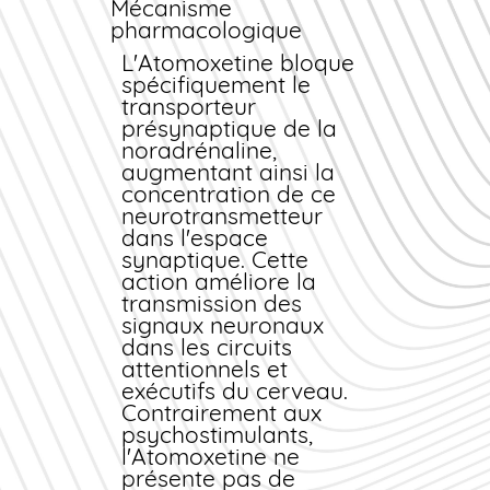
contrôle des
Mécanisme
impulsions.
pharmacologique
Indications
L'Atomoxetine bloque
thérapeutiques
spécifiquement le
principales
transporteur
présynaptique de la
L'Atomoxetine est
noradrénaline,
indiquée dans le
augmentant ainsi la
traitement du TDAH
concentration de ce
chez l'enfant à partir
neurotransmetteur
de 6 ans, l'adolescent
dans l'espace
et l'adulte. Elle s'inscrit
synaptique. Cette
dans une stratégie
action améliore la
thérapeutique globale
transmission des
incluant des mesures
signaux neuronaux
psychologiques,
dans les circuits
éducatives et sociales.
attentionnels et
Elle convient
exécutifs du cerveau.
particulièrement aux
Contrairement aux
patients présentant
psychostimulants,
des contre-indications
l'Atomoxetine ne
aux psychostimulants
présente pas de
ou ne répondant pas