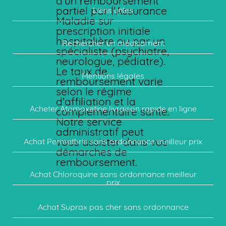
d'un remboursement
partiel par l'Assurance
Liens utiles
Maladie sur
prescription initiale
hospitalière ou par un
Rechercher un médicament
spécialiste (psychiatre,
neurologue, pédiatre).
Le taux de
Mentions légales
remboursement varie
selon le régime
d'affiliation et la
Acheter Atomoxetine livraison rapide en ligne
complémentaire santé.
Notre service
administratif peut
vous assister dans vos
Achat Permethrin sans ordonnance meilleur prix
démarches de
remboursement.
Achat Chloroquine sans ordonnance meilleur
prix
Achat Suprax pas cher sans ordonnance