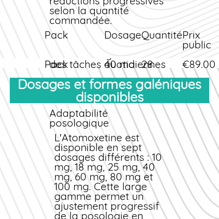
réductions progressives
altération de ses
concentration et de la
selon la quantité
propriétés
durée d'attention ;
commandée.
pharmacologiques.
Réduction de
Pack
l'hyperactivité motrice et
Dosage
Quantité
Prix
de l'impulsivité ;
public
Meilleure organisation
Pack
des tâches quotidiennes
40 mg
28
€89.00
Découverte
;
gélules
Dosages et formes galéniques
Pack
Amélioration des
60 mg
56
€165.00
Standard
performances scolaires
gélules
disponibles
Pack
ou professionnelles ;
80 mg
84
€240.0
Économique
Effet durable sur 24
Adaptabilité
gélules
heures avec une prise
posologique
Tous nos packs incluent la
quotidienne.
livraison rapide
L'Atomoxetine est
gratuite
pour toute commande
disponible en sept
supérieure à 70 €, ainsi
dosages différents : 10
qu'un suivi de colis en
mg, 18 mg, 25 mg, 40
temps réel.
mg, 60 mg, 80 mg et
100 mg. Cette large
Options de paiement
gamme permet un
sécurisé
ajustement progressif
Nous acceptons tous les
de la posologie en