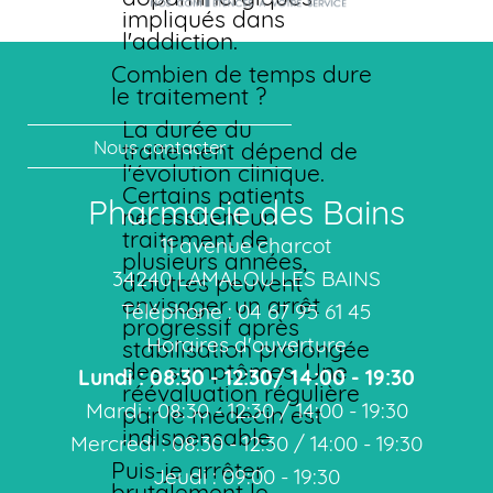
impliqués dans
l'addiction.
Combien de temps dure
le traitement ?
La durée du
Nous contacter
traitement dépend de
l'évolution clinique.
Certains patients
Pharmacie des Bains
nécessitent un
traitement de
11 avenue charcot
plusieurs années,
34240 LAMALOU LES BAINS
d'autres peuvent
envisager un arrêt
Téléphone : 04 67 95 61 45
progressif après
Horaires d'ouverture
stabilisation prolongée
des symptômes. Une
Lundi : 08:30 - 12:30/ 14:00 - 19:30
réévaluation régulière
Mardi : 08:30 - 12:30 / 14:00 - 19:30
par le médecin est
indispensable.
Mercredi : 08:30 - 12:30 / 14:00 - 19:30
Puis-je arrêter
Jeudi : 09:00 - 19:30
brutalement le