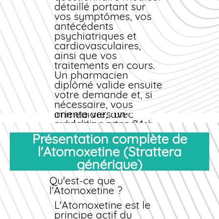
un proche, notre
détaillé portant sur
plateforme sécurisée
vos symptômes, vos
garantit un
antécédents
achat
confidentiel, une
psychiatriques et
validation médicale
cardiovasculaires,
rigoureuse et une
ainsi que vos
livraison rapide
traitements en cours.
sous
emballage discret.
Un pharmacien
Notre stock
diplômé valide ensuite
permanent assure une
votre demande et, si
disponibilité
nécessaire, vous
immédiate, avec
oriente vers un
expédition sous 24 à
médecin partenaire
48 heures après
pour obtenir une
Présentation complète de
confirmation de votre
prescription
l'Atomoxetine (Strattera
commande
électronique en
.
générique)
quelques heures.
Qu'est-ce que
Cette procédure vous
l'Atomoxetine ?
permet de
commander
votre
L'Atomoxetine est le
Atomoxetine
en ligne
principe actif du