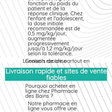
modes de paiement
fonction du poids du
sécurisés : carte bancaire
patient et de la
(Visa, Mastercard,
réponse clinique. Chez
American Express), PayPal,
l'enfant et l'adolescent,
virement bancaire et
la dose initiale
cryptomonnaies. Chaque
recommandée est de
transaction est protégée
0,5 mg/kg/jour,
par un cryptage SSL 256
augmentée
bits garantissant la
progressivement
confidentialité de vos
jusqu'à 1,2 mg/kg/jour
données personnelles.
selon la tolérance.
Livraison rapide partout en
Conseils de prise
France
Les gélules doivent
Livraison rapide et sites de vente
Après validation de votre
être avalées entières
fiables
commande
avec un verre d'eau,
, nous
expédions votre
de préférence le matin
Pourquoi acheter en
médicament
au petit-déjeuner. En
sous 24 à 48
ligne chez Pharmacie
heures. La
cas de troubles
livraison rapide
des Bains ?
est assurée par Colissimo
digestifs, une prise en
ou Chronopost selon votre
deux fois (matin et fin
Notre pharmacie
en
choix. Délai moyen : 2 à 4
d'après-midi) peut
ligne
vous offre une