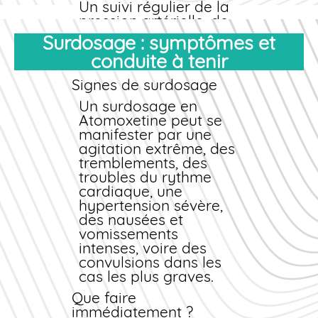
Un suivi régulier de la
pression artérielle, de
la fréquence
Surdosage : symptômes et
cardiaque et du poids
conduite à tenir
est nécessaire, surtout
durant les premiers
Signes de surdosage
mois de traitement.
Des bilans hépatiques
Un surdosage en
(transaminases) sont
Atomoxetine peut se
conseillés en cas
manifester par une
d'apparition de
agitation extrême, des
symptômes
tremblements, des
évocateurs (ictère,
troubles du rythme
douleurs abdominales,
cardiaque, une
urines foncées).
hypertension sévère,
des nausées et
Quand consulter en
vomissements
urgence ?
intenses, voire des
Contactez
convulsions dans les
immédiatement un
cas les plus graves.
médecin en cas de
Que faire
douleurs thoraciques,
immédiatement ?