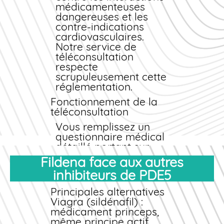
Modes de paiement
médicamenteuses
sécurisés
dangereuses et les
Carte bancaire
contre-indications
(cryptage SSL 256
cardiovasculaires.
bits), PayPal, virement
Notre service de
bancaire, et paiement
téléconsultation
en cryptomonnaies
respecte
acceptés. Aucune
scrupuleusement cette
donnée sensible n'est
réglementation.
stockée sur nos
Fonctionnement de la
serveurs.
téléconsultation
Vous remplissez un
questionnaire médical
détaillé portant sur
vos antécédents
Fildena face aux autres
cardiaques, vos
inhibiteurs de PDE5
traitements actuels,
vos allergies et vos
Principales alternatives
facteurs de risque. Un
Viagra (sildénafil)
:
médecin partenaire
médicament princeps,
analyse votre dossier
même principe actif.