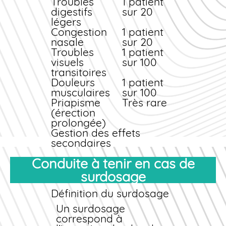
Troubles
1 patient
digestifs
sur 20
légers
Congestion
1 patient
nasale
sur 20
Troubles
1 patient
visuels
sur 100
transitoires
Douleurs
1 patient
musculaires
sur 100
Priapisme
Très rare
(érection
prolongée)
Gestion des effets
secondaires
La plupart des effets
Conduite à tenir en cas de
indésirables sont
surdosage
légers et transitoires.
Ils disparaissent
Définition du surdosage
généralement en
quelques heures. Si les
Un surdosage
symptômes persistent
correspond à