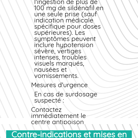
ou s'aggravent,
l'ingestion de plus de
réduisez la dose ou
100 mg de sildénafil en
consultez un
une seule prise (sauf
professionnel de
indication médicale
santé. En cas de
spécifique pour doses
priapisme (érection
supérieures). Les
douloureuse de plus
symptômes peuvent
de 4 heures), appelez
inclure hypotension
immédiatement le
sévère, vertiges
SAMU (15).
intenses, troubles
visuels marqués,
nausées et
vomissements.
Mesures d'urgence
En cas de surdosage
suspecté :
Contactez
immédiatement le
centre antipoison
(France : 0 800 59 59
Contre-indications et mises en
59).