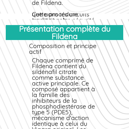
française, et de tarifs
de Fildena.
nettement
moins chers
que dans les circuits
Cette procédure
traditionnels.
garantit votre sécurité
sanitaire tout en
Présentation complète du
facilitant l'accès au
Fildena
traitement. Vous évitez
les déplacements en
Composition et principe
cabinet médical, les
actif
délais d'attente, et
vous bénéficiez d'une
Chaque comprimé de
solution pratique,
Fildena contient du
rapide et totalement
sildénafil citrate
légale pour
comme substance
acheter
Fildena
active principale. Ce
en ligne
à
prix
compétitif. Nos
composé appartient à
pharmaciens restent
la famille des
disponibles pour toute
inhibiteurs de la
question concernant
phosphodiestérase de
votre traitement, ses
type 5 (PDE5),
effets, et son mode
mécanisme d'action
d'emploi optimal.
identique à celui du