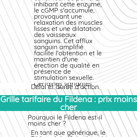
pharmacie ne
inhibant cette enzyme,
distribue que des
le cGMP s'accumule,
produits certifiés et
provoquant une
traçables, pour une
relaxation des muscles
totale sérénité lors de
lisses et une dilatation
votre
des vaisseaux
achat
en ligne
.
sanguins. Cet afflux
Formes
sanguin amplifié
pharmaceutiques
facilite l'obtention et le
Le Fildena se présente
maintien d'une
principalement sous
érection de qualité en
forme de comprimés
présence de
pelliculés à avaler.
stimulation sexuelle.
Certaines variantes
Délai et durée d'action
comme Fildena Super
Active (gélules) ou
Le Fildena commence
Grille tarifaire du Fildena : prix moins
Fildena CT
généralement à agir
cher
(comprimés à
30 à 60 minutes après
croquer) offrent des
ingestion. Son effet
Pourquoi le Fildena est-il
alternatives pour ceux
persiste pendant 4 à 6
moins cher ?
qui préfèrent une prise
heures, offrant une
En tant que
différente ou un début
fenêtre d'action
générique
, le