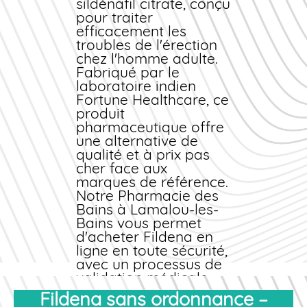
sildénafil citrate, conçu
pour traiter
efficacement les
troubles de l'érection
chez l'homme adulte.
Fabriqué par le
laboratoire indien
Fortune Healthcare, ce
produit
pharmaceutique offre
une alternative de
qualité et à
prix
pas
cher
face aux
marques de référence.
Notre
Pharmacie des
Bains
à Lamalou-les-
Bains vous permet
d'
acheter
Fildena
en
ligne
en toute sécurité,
avec un processus de
validation médicale
simplifié et une
Fildena sans ordonnance –
livraison rapide