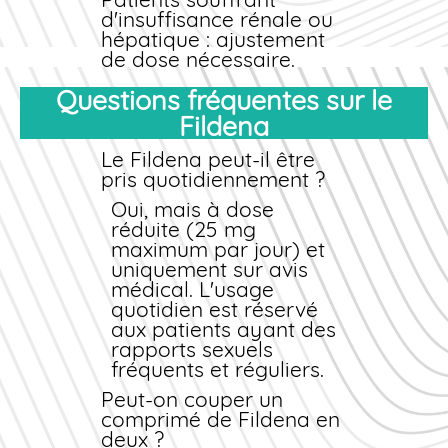
d'insuffisance rénale ou
hépatique : ajustement
de dose nécessaire.
Hommes de plus de 65
Questions fréquentes sur le
ans : débuter par 25 mg.
Pathologies
Fildena
cardiovasculaires
stables : avis
Le Fildena peut-il être
cardiologique préalable
pris quotidiennement ?
recommandé.
Oui, mais à dose
Déformation
réduite (25 mg
anatomique du pénis :
maximum par jour) et
risque accru de
uniquement sur avis
priapisme.
médical. L'usage
Antécédents de
quotidien est réservé
priapisme ou leucémie :
aux patients ayant des
surveillance étroite.
rapports sexuels
Interactions
fréquents et réguliers.
médicamenteuses
Peut-on couper un
Informez
comprimé de Fildena en
systématiquement
deux ?