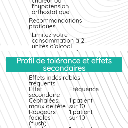
chaleur ou
l'hypotension
orthostatique.
Recommandations
pratiques
Limitez votre
consommation à 2
unités d'alcool
maximum lors d'une
prise de Fildena. Évitez
Profil de tolérance et effets
les alcools forts et
secondaires
privilégiez une
hydratation suffisante.
Effets indésirables
Si vous ressentez des
fréquents
vertiges ou des
Effet
Fréquence
palpitations, cessez
secondaire
toute consommation
Céphalées,
1 patient
et contactez un
maux de tête
sur 10
médecin.
Rougeurs
1 patient
faciales
sur 10
(flush)