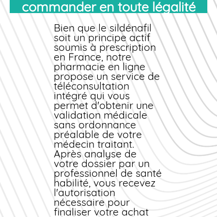
commander en toute légalité
partout en France
métropolitaine et
DOM-TOM.
Bien que le sildénafil
soit un principe actif
Pour
soumis à prescription
commander
votre traitement, il
en France, notre
suffit de compléter un
pharmacie en ligne
questionnaire de santé
propose un service de
en ligne. Notre équipe
téléconsultation
pharmaceutique
intégré qui vous
examine votre
permet d'obtenir une
demande, valide la
validation médicale
compatibilité du
sans ordonnance
traitement avec votre
préalable de votre
profil médical, puis
médecin traitant.
expédie votre
Après analyse de
commande
votre dossier par un
sous
emballage discret.
professionnel de santé
Vous profitez ainsi
habilité, vous recevez
d'un
l'autorisation
achat
sécurisé,
conforme à la
nécessaire pour
réglementation
finaliser votre
achat