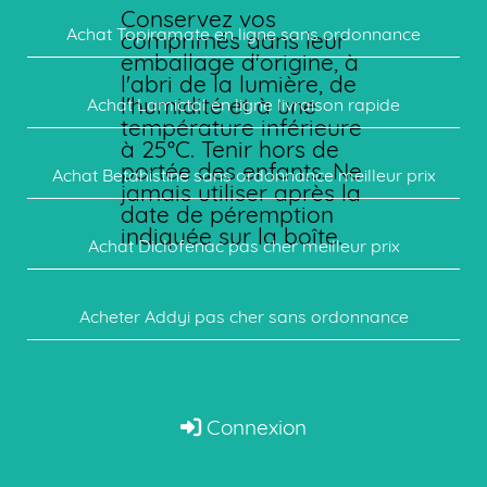
Conservez vos
Achat Topiramate en ligne sans ordonnance
comprimés dans leur
emballage d'origine, à
l'abri de la lumière, de
l'humidité et à une
Achat Lamictal en ligne livraison rapide
température inférieure
à 25°C. Tenir hors de
portée des enfants. Ne
Achat Betahistine sans ordonnance meilleur prix
jamais utiliser après la
date de péremption
indiquée sur la boîte.
Achat Diclofenac pas cher meilleur prix
Acheter Addyi pas cher sans ordonnance
Connexion