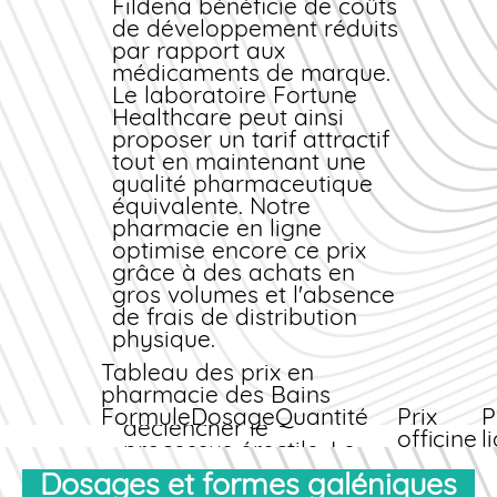
Fildena bénéficie de coûts
d'action plus rapide.
suffisamment large
de développement réduits
pour des rapports
par rapport aux
spontanés sans
médicaments de marque.
contrainte horaire
Le laboratoire Fortune
stricte. La prise à jeun
Healthcare peut ainsi
accélère l'absorption ;
proposer un tarif attractif
un repas riche en
tout en maintenant une
graisses peut retarder
qualité pharmaceutique
le début d'action de 30
équivalente. Notre
à 45 minutes.
pharmacie en ligne
Conditions d'efficacité
optimise encore ce
prix
grâce à des achats en
Le Fildena ne
gros volumes et l'absence
provoque pas
de frais de distribution
d'érection
physique.
automatique. Une
stimulation sexuelle
Tableau des prix en
naturelle reste
pharmacie des Bains
indispensable pour
Formule
Dosage
Quantité
Prix
P
déclencher le
officine
l
processus érectile. Le
Pack
50 mg
10
€48.00
€
médicament facilite
Dosages et formes galéniques
Essai
comprimés
(
simplement la réponse