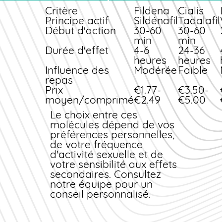
transmise à des tiers.
est bien documenté et
Critère
Fildena
Cialis
sa disponibilité en
Principe actif
Sildénafil
Tadalafil
multiples dosages
Début d'action
30-60
30-60
permet une
min
min
personnalisation
Durée d'effet
4-6
24-36
optimale du
heures
heures
traitement.
Influence des
Modérée
Faible
repas
Prix
€1.77-
€3.50-
moyen/comprimé
€2.49
€5.00
Le choix entre ces
molécules dépend de vos
préférences personnelles,
de votre fréquence
d'activité sexuelle et de
votre sensibilité aux effets
secondaires. Consultez
notre équipe pour un
conseil personnalisé.