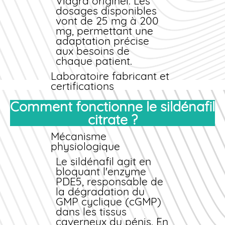
Viagra originel. Les
dosages disponibles
vont de 25 mg à 200
mg, permettant une
adaptation précise
aux besoins de
chaque patient.
Laboratoire fabricant et
certifications
Fortune Healthcare,
Comment fonctionne le sildénafil
fabricant du Fildena,
citrate ?
respecte les normes
internationales de
Mécanisme
fabrication
physiologique
pharmaceutique
(BPF/GMP). Tous les
Le sildénafil agit en
lots font l'objet de
bloquant l'enzyme
contrôles qualité
PDE5, responsable de
rigoureux garantissant
la dégradation du
pureté, efficacité et
GMP cyclique (cGMP)
absence de
dans les tissus
contaminants. Notre
caverneux du pénis. En