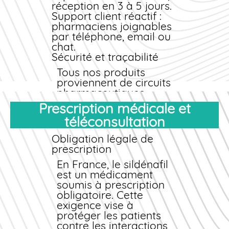
fonction de votre âge,
réception en 3 à 5 jours.
de vos pathologies
Support client réactif :
associées et de vos
pharmaciens joignables
traitements en cours.
par téléphone, email ou
chat.
Sécurité et traçabilité
Tous nos produits
proviennent de circuits
pharmaceutiques
officiels. Chaque boîte
Prescription médicale et
dispose d'un numéro
téléconsultation
de lot vérifiable et
d'une date de
Obligation légale de
péremption claire.
prescription
Nous garantissons
l'authenticité du
En France, le sildénafil
Fildena que vous
est un médicament
achetez
soumis à prescription
, avec
remboursement
obligatoire. Cette
intégral en cas de
exigence vise à
produit non conforme.
protéger les patients
contre les interactions