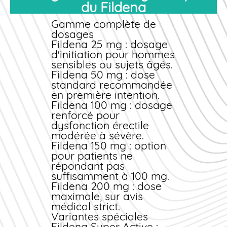
Pack
100 mg
20
€92.00
€
du Fildena
physiologique
Optimal
comprimés
(
normale en optimisant
Pack
Gamme complète de
100 mg
90
€410.00
€
la vascularisation
Annuel
dosages
comprimés
(
locale.
Fildena 25 mg
: dosage
Livraison gratuite en
d'initiation pour hommes
France métropolitaine dès
sensibles ou sujets âgés.
45 € d'
achat
. Paiement
Fildena 50 mg
: dose
sécurisé par carte
standard recommandée
bancaire, PayPal ou
en première intention.
virement. Colis expédié
Fildena 100 mg
: dosage
sous 24 à 48 heures
renforcé pour
ouvrées, réception sous 3
dysfonction érectile
à 5 jours.
modérée à sévère.
Offres promotionnelles
Fildena 150 mg
: option
pour patients ne
Profitez régulièrement de
répondant pas
codes promo exclusifs et
suffisamment à 100 mg.
de remises quantitatives.
Fildena 200 mg
: dose
Abonnez-vous à notre
maximale, sur avis
newsletter pour recevoir
médical strict.
les meilleures offres et
Variantes spéciales
acheter
Fildena au
Fildena Super Active
: