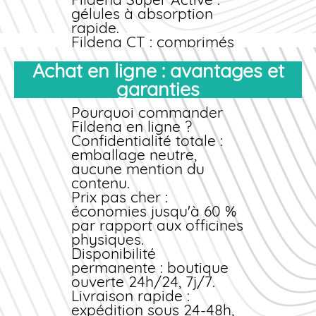
meilleur prix
toute l'année.
gélules à absorption
rapide.
Fildena CT
: comprimés
à croquer, goût fruité,
Achat en ligne : avantages et
action rapide.
Fildena XXX
: comprimés
garanties
sublinguaux à
dissolution instantanée.
Pourquoi commander
Fildena Professional
Fildena en ligne ?
:
formulation sublinguale
Confidentialité totale :
pour effet accéléré.
emballage neutre,
Choix du dosage adapté
aucune mention du
contenu.
Il est conseillé de
Prix
pas cher
:
débuter par 50 mg,
économies jusqu'à 60 %
puis d'ajuster selon la
par rapport aux officines
réponse clinique et la
physiques.
tolérance. Votre
Disponibilité
médecin ou notre
permanente : boutique
pharmacien peut vous
ouverte 24h/24, 7j/7.
orienter vers le
Livraison rapide :
dosage optimal en
expédition sous 24-48h,