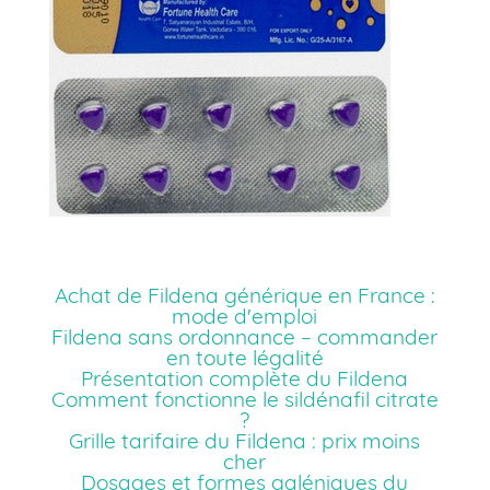
Achat de Fildena générique en France :
mode d'emploi
Fildena sans ordonnance – commander
en toute légalité
Présentation complète du Fildena
Comment fonctionne le sildénafil citrate
?
Grille tarifaire du Fildena : prix moins
cher
Dosages et formes galéniques du