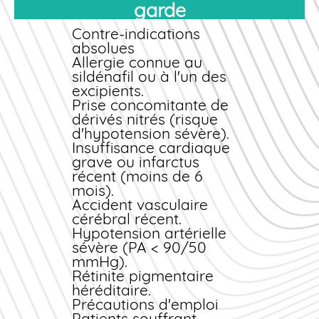
Appelez le SAMU (15) si
garde
symptômes
cardiovasculaires
Contre-indications
graves.
absolues
Ne tentez pas
Allergie connue au
d'automédication
sildénafil ou à l'un des
supplémentaire.
excipients.
Restez allongé en
Prise concomitante de
position de sécurité
dérivés nitrés (risque
latérale si vertiges
d'hypotension sévère).
importants.
Insuffisance cardiaque
grave ou infarctus
Le traitement du
récent (moins de 6
surdosage est
mois).
symptomatique et
Accident vasculaire
peut nécessiter une
cérébral récent.
surveillance
Hypotension artérielle
hospitalière.
sévère (PA < 90/50
mmHg).
Rétinite pigmentaire
héréditaire.
Précautions d'emploi
Patients souffrant