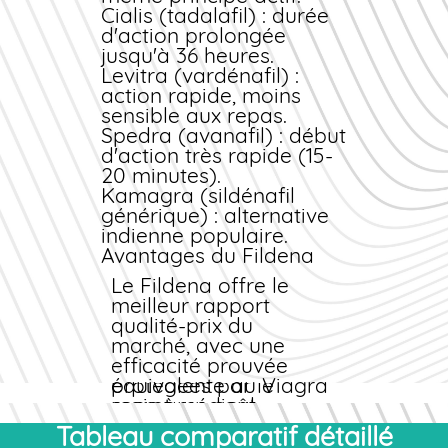
sous 24 heures et
Cialis (tadalafil)
: durée
délivre une
d'action prolongée
ordonnance
jusqu'à 36 heures.
électronique si votre
Levitra (vardénafil)
:
profil le permet. Vous
action rapide, moins
pouvez alors
sensible aux repas.
commander
Fildena
Spedra (avanafil)
: début
sans ordonnance
d'action très rapide (15-
papier préalable, tout
20 minutes).
en restant dans le
Kamagra (sildénafil
cadre légal.
générique)
: alternative
Confidentialité médicale
indienne populaire.
Avantages du Fildena
Toutes les données de
santé sont hébergées
Le Fildena offre le
sur des serveurs
meilleur rapport
certifiés HDS
qualité-prix du
(Hébergeur de
marché, avec une
Données de Santé) et
efficacité prouvée
protégées par le
équivalente au Viagra
secret médical.
mais à un coût
Aucune information
nettement inférieur.
Tableau comparatif détaillé
personnelle n'est
Son profil de tolérance