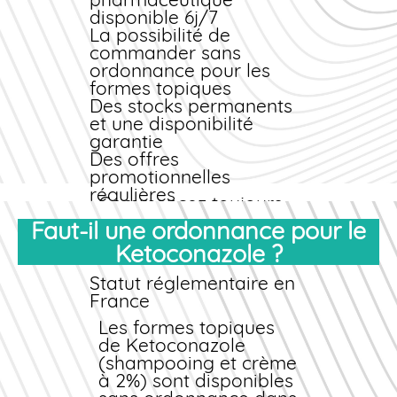
200 à 400 mg par jour
disponible 6j/7
en une ou deux prises,
La possibilité de
au cours d'un repas
commander sans
pour améliorer
ordonnance
pour les
l'absorption.
formes topiques
Surveillance hépatique
Des stocks permanents
obligatoire pendant le
et une disponibilité
traitement.
garantie
Conseils de première
Des offres
utilisation
promotionnelles
régulières
Commencez toujours
Comparaison pharmacie
par la forme topique
Faut-il une ordonnance pour le
physique vs en ligne
pour les infections
Ketoconazole ?
superficielles.
Les pharmacies
Réservez les
traditionnelles
Statut réglementaire en
comprimés aux
pratiquent
France
situations résistantes
généralement des
ou étendues, sur avis
tarifs 30 à 50% plus
Les formes topiques
médical. En cas de
élevés en raison des
de Ketoconazole
doute, notre équipe
coûts de structure.
(shampooing et crème
pharmaceutique est
Notre modèle digital
à 2%) sont disponibles