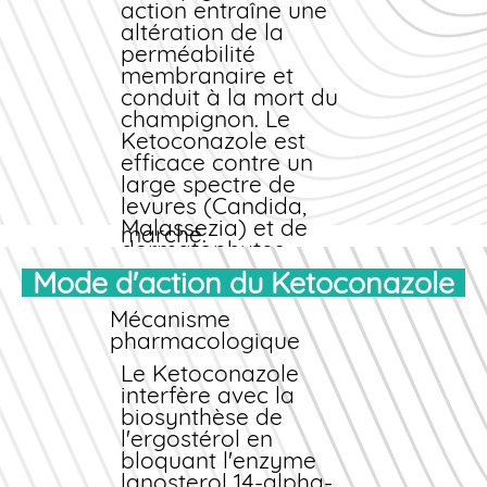
action entraîne une
évitez les
altération de la
déplacements en
perméabilité
cabinet médical tout
membranaire et
en bénéficiant d'un
conduit à la mort du
suivi professionnel.
champignon. Le
Commander
en ligne
Ketoconazole est
chez nous, c'est choisir
efficace contre un
la rapidité, la
large spectre de
discrétion et les
prix
levures (Candida,
les moins chers
du
Malassezia) et de
marché.
dermatophytes
responsables
Mode d'action du Ketoconazole
d'infections cutanées,
unguéales ou du cuir
Mécanisme
chevelu.
pharmacologique
Indications
Le Ketoconazole
thérapeutiques
interfère avec la
biosynthèse de
Le Ketoconazole est
l'ergostérol en
indiqué dans le
bloquant l'enzyme
traitement de :
lanosterol 14-alpha-