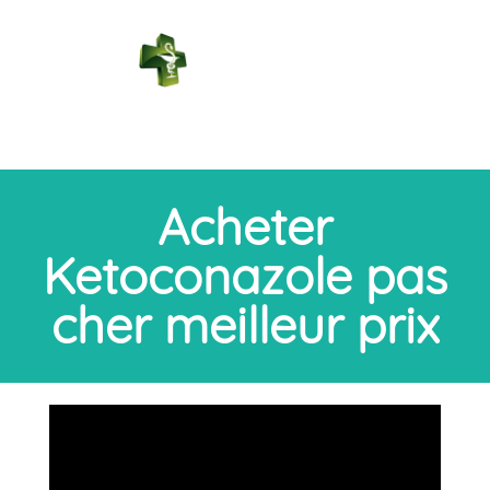
PHARMACIE
DES BAINS
Connexion
Acheter
Ketoconazole pas
cher meilleur prix