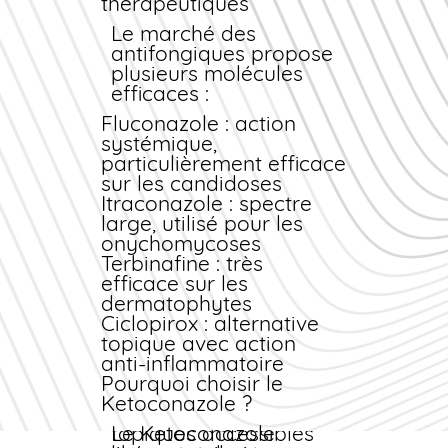
thérapeutiques
pharmaceutique est
forme orale, nous
visible sur toutes nos
proposons un service
Le marché des
pages.
de téléconsultation
antifongiques propose
avec des médecins
plusieurs molécules
partenaires agréés. Le
efficaces :
coût de la consultation
Fluconazole
: action
est de 15 €,
systémique,
remboursable par
particulièrement efficace
certaines mutuelles.
sur les candidoses
Vous recevez votre
Itraconazole
: spectre
ordonnance par email
large, utilisé pour les
sous 24 heures et
onychomycoses
pouvez
Terbinafine
: très
immédiatement
efficace sur les
commander
vos
dermatophytes
comprimés au
meilleur
Ciclopirox
: alternative
prix
.
topique avec action
Importance du conseil
anti-inflammatoire
pharmaceutique
Pourquoi choisir le
Ketoconazole ?
Même pour les formes
topiques accessibles
Le Ketoconazole