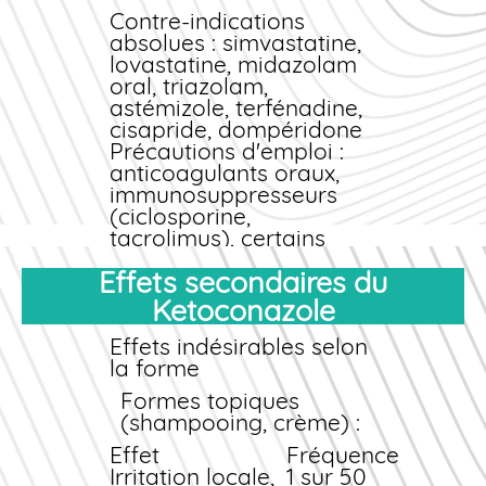
Contre-indications
absolues
: simvastatine,
lovastatine, midazolam
oral, triazolam,
astémizole, terfénadine,
cisapride, dompéridone
Précautions d'emploi
:
anticoagulants oraux,
immunosuppresseurs
(ciclosporine,
tacrolimus), certains
antidépresseurs,
Effets secondaires du
benzodiazépines
Interactions alimentaires
Ketoconazole
L'absorption du
Effets indésirables selon
Ketoconazole oral est
la forme
optimale en milieu
acide. Évitez les
Formes topiques
antiacides, inhibiteurs
(shampooing, crème) :
de pompe à protons
Effet
Fréquence
et antagonistes H2
Irritation locale,
1 sur 50