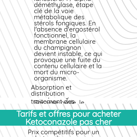
Dermatite séborrhéique
déméthylase, étape
et pellicules sévères
clé de la voie
Candidoses cutanées et
métabolique des
vaginales
stérols fongiques. En
Pityriasis versicolor
l'absence d'ergostérol
Mycoses des ongles
fonctionnel, la
(onychomycoses)
membrane cellulaire
Infections fongiques
du champignon
systémiques (formes
devient instable, ce qui
orales)
provoque une fuite du
Formes galéniques
contenu cellulaire et la
mort du micro-
Le Ketoconazole
organisme.
existe sous plusieurs
formes :
Absorption et
distribution
Shampooing à 2% :
traitement des
Par voie orale, le
affections du cuir
Ketoconazole est bien
Tarifs et offres pour acheter
chevelu
absorbé en milieu
Crème dermatologique
Ketoconazole pas cher
acide. Sa
à 2% : application
biodisponibilité est
Prix compétitifs pour un
cutanée
optimale à jeun ou