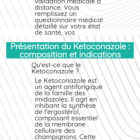
validation médicale à
professionnel et de
distance. Vous
conseils personnalisés.
remplissez un
questionnaire médical
détaillé sur votre état
de santé, vos
antécédents
hépatiques et vos
Présentation du Ketoconazole :
traitements en cours.
composition et indications
Notre équipe de
pharmaciens et de
Qu'est-ce que le
médecins partenaires
Ketoconazole ?
examine votre dossier
Le Ketoconazole est
et valide votre
un agent antifongique
commande
dans les
de la famille des
plus brefs délais.
imidazolés. Il agit en
inhibant la synthèse
Cette procédure 100%
de l'ergostérol,
conforme à la
composant essentiel
législation française
de la membrane
vous offre un accès
cellulaire des
simplifié et sécurisé au
champignons. Cette
Ketoconazole. Vous