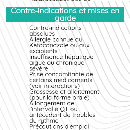
abdominales.
vomissements
Contre-indications et mises en
Rendez-vous aux
urgences si symptômes
garde
sévères
Apportez la boîte du
Contre-indications
médicament
absolues
Traitement du
Allergie connue au
surdosage
Ketoconazole ou aux
excipients
Il n'existe pas
Insuffisance hépatique
d'antidote spécifique
aiguë ou chronique
au Ketoconazole. Le
sévère
traitement est
Prise concomitante de
symptomatique :
certains médicaments
lavage gastrique si
(voir interactions)
ingestion récente,
Grossesse et allaitement
surveillance des
(pour la forme orale)
fonctions hépatique et
Allongement de
cardiaque,
l'intervalle QT ou
réhydratation.
antécédent de troubles
L'hémodialyse n'est
du rythme
pas efficace en raison
Précautions d'emploi
de la forte liaison