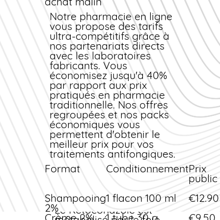
achat malin
Comprimés à 200 mg :
avec une boisson
traitement systémique
acide. Une fois dans la
Notre
pharmacie en ligne
des mycoses profondes
circulation systémique,
vous propose des tarifs
il se distribue
ultra-compétitifs grâce à
largement dans les
nos partenariats directs
tissus et atteint des
avec les laboratoires
concentrations
fabricants. Vous
élevées dans la peau,
économisez jusqu'à 40%
les ongles et les
par rapport aux prix
muqueuses. Par voie
pratiqués en pharmacie
topique, la pénétration
traditionnelle. Nos offres
cutanée est suffisante
regroupées et nos packs
pour traiter les
économiques vous
infections
permettent d'obtenir le
superficielles sans
meilleur prix
pour vos
passage significatif
traitements antifongiques.
dans la circulation
Format
Conditionnement
Prix
générale.
public
Métabolisme et
élimination
Shampooing
1 flacon 100 ml
€12.90
2%
Le Ketoconazole est
Crème 2%
1 tube 30 g
€9.50
métabolisé par le foie