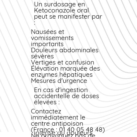
toxique
000
Un surdosage en
Troubles du
Rare
Ketoconazole oral
rythme
peut se manifester par
cardiaque
:
Surveillance
recommandée
Nausées et
vomissements
Pour tout traitement
importants
oral dépassant 2
Douleurs abdominales
semaines, un bilan
sévères
hépatique
Vertiges et confusion
(transaminases) doit
Élévation marquée des
être réalisé avant
enzymes hépatiques
traitement puis
Mesures d'urgence
surveillé
mensuellement.
En cas d'ingestion
Arrêtez
accidentelle de doses
immédiatement le
élevées :
traitement et consultez
Contactez
un médecin en cas de
immédiatement le
jaunisse, urines
centre antipoison
foncées, fatigue
(France : 01 40 05 48 48)
intense ou douleurs
Ne provoquez pas de