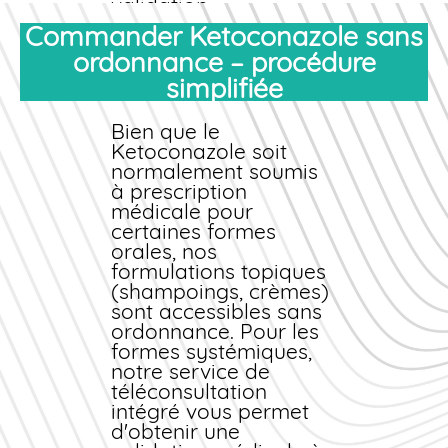
validation
pharmaceutique
Commander Ketoconazole sans
rapide et une livraison
ordonnance – procédure
directement à
simplifiée
domicile partout
en
France
.
Bien que le
Pour un
achat
pas
Ketoconazole soit
cher
, nous proposons
normalement soumis
plusieurs formats et
à prescription
concentrations
médicale pour
adaptés à chaque
certaines formes
type d'infection. Nos
orales, nos
stocks permanents
formulations topiques
garantissent une
(shampoings, crèmes)
disponibilité
sont accessibles
sans
immédiate et un envoi
ordonnance
. Pour les
sous 24 à 48 heures.
formes systémiques,
Vous bénéficiez ainsi
notre service de
du
meilleur prix
du
téléconsultation
marché tout en
intégré vous permet
profitant d'un
d'obtenir une
accompagnement