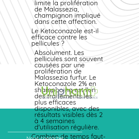
l'accord du médecin,
limite la prolifération
le passage systémique
de Malassezia,
étant négligeable. En
champignon impliqué
revanche, la forme
dans cette affection.
orale est contre-
Le Ketoconazole est-il
indiquée : le
efficace contre les
Ketoconazole traverse
pellicules ?
la barrière placentaire
et passe dans le lait
Absolument. Les
maternel.
pellicules sont souvent
causées par une
prolifération de
Malassezia furfur. Le
Ketoconazole 2% en
shampooing est l'un
des traitements les
plus efficaces
disponibles, avec des
résultats visibles dès 2
à 4 semaines
d'utilisation régulière.
Combien de temps faut-
Nous contacter