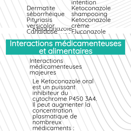
intention
récidivantes, le
Dermatite
Ketoconazole
fluconazole en dose
séborrhéique
shampooing
unique est souvent
Pityriasis
Ketoconazole
privilégié. Le
versicolor
crème
Ketoconazole
Candidose
Fluconazole
conserve une place de
vaginale
oral
choix dans le
Interactions médicamenteuses
Onychomycose
Terbinafine
traitement des
orale
et alimentaires
infections cutanées et
Teigne du cuir
Ketoconazole
du cuir chevelu.
chevelu
Interactions
shampooing
médicamenteuses
+
majeures
antifongique
oral
Le Ketoconazole oral
est un puissant
inhibiteur du
cytochrome P450 3A4.
Il peut augmenter la
concentration
plasmatique de
nombreux
médicaments :