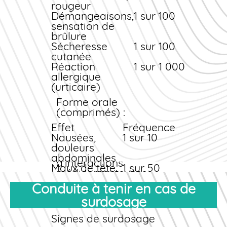
dans les 2 heures
rougeur
précédant et suivant
Démangeaisons,
1 sur 100
la prise. Privilégiez la
sensation de
prise au cours d'un
brûlure
repas avec une
Sécheresse
1 sur 100
boisson acide (jus
cutanée
d'orange, soda).
Réaction
1 sur 1 000
Formes topiques et
allergique
interactions
(urticaire)
Les formes topiques
Forme orale
(shampooing, crème)
(comprimés) :
présentent un passage
Effet
Fréquence
systémique
Nausées,
1 sur 10
négligeable et
douleurs
n'entraînent pas
abdominales
d'interactions
Maux de tête,
1 sur 50
médicamenteuses
vertiges
cliniquement
Conduite à tenir en cas de
Élévation des
1 sur 100
significatives. Elles
enzymes
surdosage
peuvent être utilisées
hépatiques
sans restriction
Hépatite
Signes de surdosage
1 sur 10
particulière.