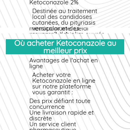
Ketoconazole 2%
Pour toute
commande
supérieure à 40 €, la
Destinée au traitement
livraison est offerte
local des candidoses
partout
cutanées, du pityriasis
en France
métropolitaine. Délai
versicolor et des
moyen : 2 à 4 jours ouvrés.
mycoses des plis.
Nous expédions
Appliquez 1 à 2 fois
Où acheter Ketoconazole au
également en DOM-TOM
par jour sur les zones
meilleur prix
et en Union Européenne
affectées, en
avec des tarifs
débordant légèrement
Avantages de l'achat en
préférentiels. Tous les colis
sur la peau saine.
ligne
sont emballés
Durée du traitement :
discrètement et livrés avec
2 à 4 semaines selon
Acheter
votre
suivi.
l'infection.
Ketoconazole
en ligne
sur notre plateforme
Comprimés
vous garantit :
Ketoconazole 200 mg
Des
prix
défiant toute
Réservés aux mycoses
concurrence
systémiques ou
Une livraison rapide et
réfractaires aux
discrète
traitements topiques.
Un service client
Posologie habituelle :
pharmaceutique