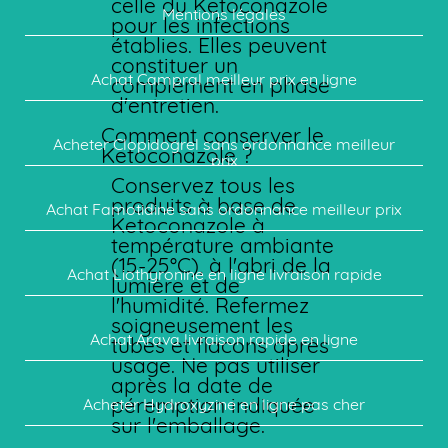
celle du Ketoconazole
Mentions légales
pour les infections
établies. Elles peuvent
constituer un
Achat Campral meilleur prix en ligne
complément en phase
d'entretien.
Comment conserver le
Acheter Clopidogrel sans ordonnance meilleur
Ketoconazole ?
prix
Conservez tous les
produits à base de
Achat Famotidine sans ordonnance meilleur prix
Ketoconazole à
température ambiante
(15-25°C), à l'abri de la
Achat Liothyronine en ligne livraison rapide
lumière et de
l'humidité. Refermez
soigneusement les
Achat Arava livraison rapide en ligne
tubes et flacons après
usage. Ne pas utiliser
après la date de
péremption indiquée
Acheter Hydroxyzine en ligne pas cher
sur l'emballage.