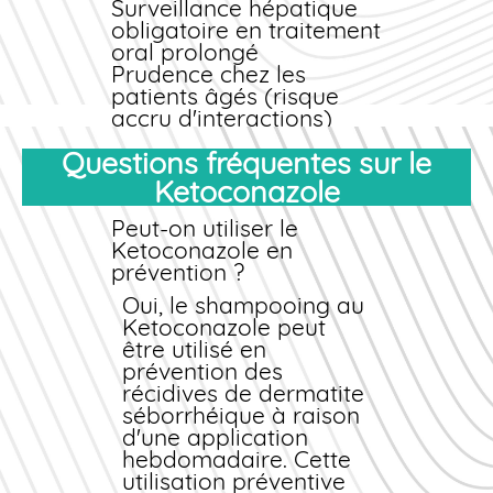
Surveillance hépatique
protéique du
obligatoire en traitement
médicament.
oral prolongé
Prudence chez les
patients âgés (risque
accru d'interactions)
Éviter l'exposition solaire
Questions fréquentes sur le
prolongée
(photosensibilisation
Ketoconazole
possible)
Ne pas appliquer sur
Peut-on utiliser le
peau lésée ou
Ketoconazole en
muqueuses (formes
prévention ?
topiques)
Oui, le shampooing au
Attention en cas
Ketoconazole peut
d'insuffisance rénale
être utilisé en
modérée
prévention des
Grossesse et allaitement
récidives de dermatite
Les formes topiques
séborrhéique à raison
peuvent être utilisées
d'une application
pendant la grossesse
hebdomadaire. Cette
et l'allaitement avec
utilisation préventive