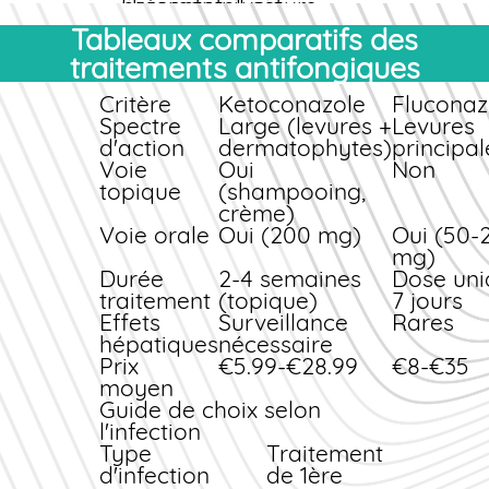
librement, il est
présente plusieurs
essentiel de respecter
avantages :
Tableaux comparatifs des
les indications et la
Large spectre d'action
traitements antifongiques
durée de traitement.
(levures et
Notre équipe de
Critère
dermatophytes)
Ketoconazole
Fluconaz
pharmaciens diplômés
Spectre
Excellente tolérance en
Large (levures +
Levures
reste à votre
d'action
usage topique
dermatophytes)
principa
disposition pour toute
Voie
Efficacité démontrée sur
Oui
Non
question concernant
topique
la dermatite
(shampooing,
l'utilisation du
séborrhéique
crème)
Ketoconazole, ses
Voie orale
Prix
très compétitif en
Oui (200 mg)
Oui (50-
effets secondaires
version
générique
mg)
potentiels et ses
Durée
Disponibilité
2-4 semaines
sans
Dose uni
interactions.
traitement
ordonnance
(topique)
pour les
7 jours
Effets
formes locales
Surveillance
Rares
hépatiques
Situations particulières
nécessaire
Prix
€5.99-€28.99
€8-€35
Pour les mycoses des
moyen
ongles sévères, la
Guide de choix selon
terbinafine orale reste
l'infection
le traitement de
Type
Traitement
référence. Pour les
d'infection
de 1ère
candidoses vaginales