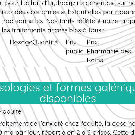
t pour l'
achat
d'Hydroxyzine
générique
sur not
ament est métabolisé principalement au niv
lisez des économies substantielles par rappor
e, avec formation d'un métabolite actif, la céti
s traditionnelles. Nos tarifs reflètent notre en
ation se fait majoritairement par voie rénale. C
 les traitements accessibles à tous :
 présentant une insuffisance rénale ou hépati
Dosage
Quantité
Prix
Prix
É
nt posologique peut s'avérer nécessaire.
public
Pharmacie des
Bains
25 mg
30
€18.50
€12.90
€
te
comprimés
(€0.43/cp)
25 mg
60
€35.00
€22.90
€
disponibles
comprimés
(€0.38/cp)
25 mg
90
€50.00
€31.90
€
 adulte
que
comprimés
(€0.35/cp)
raitement de l'anxiété chez l'adulte, la dose ha
100 mg
30
€28.00
€19.90
€
0 mg par jour, répartie en 2 à 3 prises. Cette 
comprimés
(€0.66/cp)