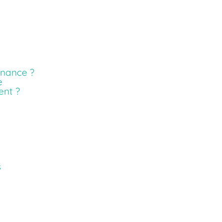
nance ?
e
ent ?
e
s