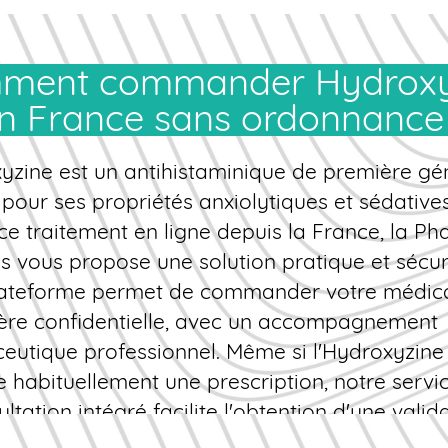
n France sans ordonnance
yzine est un antihistaminique de première gé
pour ses propriétés anxiolytiques et sédative
ce traitement
en ligne
depuis la France, la
Ph
s
vous propose une solution pratique et sécur
lateforme permet de
commander
votre médic
ère confidentielle, avec un accompagnement
utique professionnel. Même si l'Hydroxyzine
e habituellement une prescription, notre servi
ltation intégré facilite l'obtention d'une valid
 rapide.