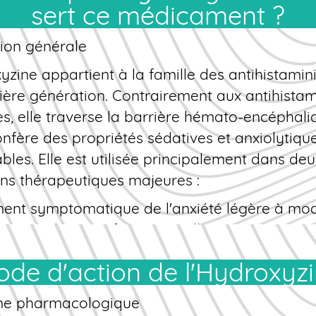
sert ce médicament ?
itaine. Vous bénéficiez également d'un service
utique disponible pour répondre à toutes v
ion générale
 sur l'utilisation, la posologie ou les interacti
yzine appartient à la famille des antihistamin
menteuses. Commander
en ligne
n'a jamais ét
ère génération. Contrairement aux antihistam
 sûr.
, elle traverse la barrière hémato-encéphali
confère des propriétés sédatives et anxiolytiqu
bles. Elle est utilisée principalement dans deu
ons thérapeutiques majeures :
ment symptomatique de l'anxiété légère à mod
ement des manifestations allergiques cutané
 prurit).
Mode d'action de l'Hydroxyz
on et formes disponibles
yzine se présente sous plusieurs formes galén
e pharmacologique