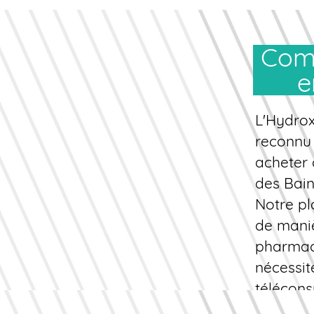
Comment commander Hydroxyzine
e
L'Hydrox
reconnu 
acheter
des Bain
Notre p
de mani
pharmace
nécessit
téléconsu
médicale