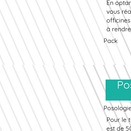
En optan
Le médic
vous réa
hépatiqu
officine
L'élimin
à rendre
patients
Pack
ajusteme
Pack
Découver
Posologies et formes galéniques
Pack
Standard
Pack
Posologie
Économi
Pack
Pour le t
Renforcé
est de 5