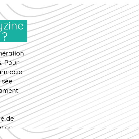
 ?
nération
s. Pour
armacie
isée.
ament
ce de
ation