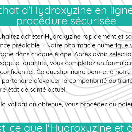
plissez un questionnaire de santé détaillé, no
procédure sécurisée
édicale analyse votre profil, et vous recevez 
nt directement à domicile. Cette procédure ga
uhaitez
acheter Hydroxyzine
rapidement et
sa
t
légal, des
prix
compétitifs et une livraison di
nce
préalable ? Notre pharmacie numérique 
en France
. Profitez d'un service pharmaceuti
gne dans chaque étape. Après avoir sélecti
 accessible 24h/24, pour obtenir votre Hydr
sage et quantité, vous complétez un formulai
eur prix
.
confidentiel. Ce questionnaire permet à notre
partenaire d'évaluer la compatibilité du trai
re état de santé actuel.
 la validation obtenue, vous procédez au pai
 (CB, PayPal, virement). Votre colis est ensuit
ié sous emballage neutre, garantissant totale
on. Délai moyen de livraison : 48 à 72 heures 