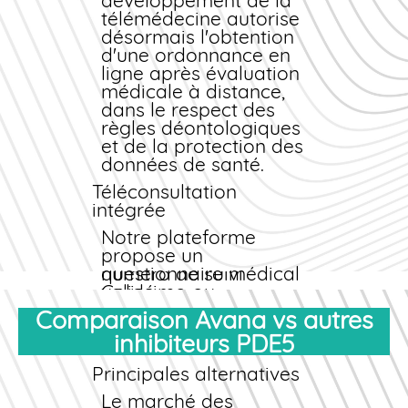
pharmaciens diplômés
développement de la
est joignable par
télémédecine autorise
téléphone, email ou
désormais l'obtention
chat en ligne du lundi
d'une ordonnance en
au samedi pour
ligne après évaluation
répondre à toutes vos
médicale à distance,
interrogations sur le
dans le respect des
produit, la posologie,
règles déontologiques
les interactions
et de la protection des
médicamenteuses ou
données de santé.
les effets secondaires.
Téléconsultation
Suivi de livraison
intégrée
Dès l'envoi de votre
Notre plateforme
colis, vous recevez un
propose un
numéro de suivi
questionnaire médical
Colissimo ou
validé
Chronopost vous
scientifiquement,
Comparaison Avana vs autres
permettant de
analysé par un
inhibiteurs PDE5
localiser votre
médecin partenaire
commande en temps
agréé. Si votre profil le
Principales alternatives
réel jusqu'à la
permet, une
réception à votre
ordonnance
Le marché des