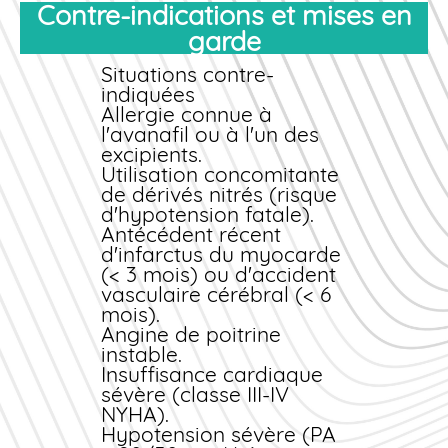
Contre-indications et mises en
Contactez
immédiatement le SAMU
garde
(15) ou le centre
antipoison.
Situations contre-
Allongez la personne en
indiquées
position de sécurité
Allergie connue à
latérale si perte de
l'avanafil ou à l'un des
conscience.
excipients.
Ne tentez pas de faire
Utilisation concomitante
vomir.
de dérivés nitrés (risque
Apportez la boîte du
d'hypotension fatale).
médicament aux
Antécédent récent
secours pour faciliter
d'infarctus du myocarde
l'identification.
(< 3 mois) ou d'accident
vasculaire cérébral (< 6
Le traitement
mois).
symptomatique en
Angine de poitrine
milieu hospitalier
instable.
comprend
Insuffisance cardiaque
généralement une
sévère (classe III-IV
surveillance
NYHA).
cardiovasculaire, une
Hypotension sévère (PA
réhydratation et, si