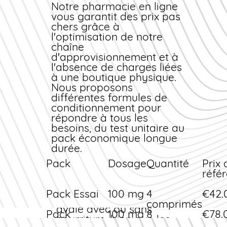
Notre
actif dans l'organisme.
d'action : les premiers
pharmacie en ligne
vous garantit des
effets peuvent
prix pas
chers
apparaître dès 15
grâce à
l'optimisation de notre
minutes après la prise
chaîne
chez certains patients,
d'approvisionnement et à
avec un pic d'efficacité
l'absence de charges liées
entre 30 et 45 minutes.
à une boutique physique.
La durée d'action
Nous proposons
varie de 4 à 6 heures,
différentes formules de
permettant une
conditionnement pour
flexibilité importante
répondre à tous les
dans l'organisation de
besoins, du test unitaire au
l'activité sexuelle.
pack économique longue
Modalités de prise
durée.
L'Avana se prend par
Pack
Dosage
Quantité
Prix 
voie orale, environ 15 à
réfé
30 minutes avant le
rapport sexuel prévu.
Pack Essai
100 mg
4
€42.
Le comprimé peut être
comprimés
avalé avec ou sans
Pack
100 mg
8
€78.
nourriture, bien que les
Standard
comprimés