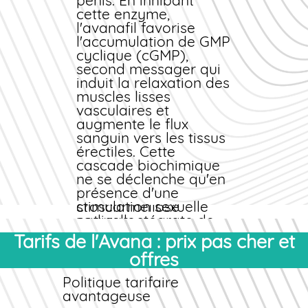
rigoureux de pureté,
pénis. En inhibant
de stabilité et de
cette enzyme,
biodisponibilité.
l'avanafil favorise
l'accumulation de GMP
Composition et
cyclique (cGMP),
excipients
second messager qui
Chaque comprimé
induit la relaxation des
d'Avana contient de
muscles lisses
l'avanafil comme
vasculaires et
substance active,
augmente le flux
associé à des
sanguin vers les tissus
excipients inertes :
érectiles. Cette
lactose monohydraté,
cascade biochimique
cellulose
ne se déclenche qu'en
microcristalline,
présence d'une
croscarmellose
stimulation sexuelle
sodique, stéarate de
naturelle.
magnésium et
Tarifs de l'Avana : prix pas cher et
Délai d'action et durée
hypromellose pour
d'effet
offres
l'enrobage. Ces
composants assurent
L'un des atouts
Politique tarifaire
une libération
majeurs de l'avanafil
avantageuse
optimale du principe
réside dans sa rapidité