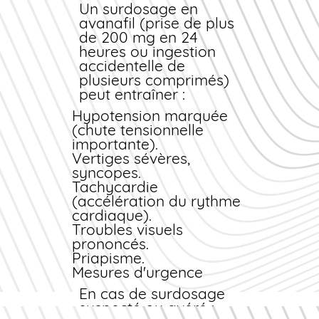
spontanément en
Un surdosage en
quelques heures. En
avanafil (prise de plus
cas de céphalées
de 200 mg en 24
persistantes, un
heures ou ingestion
antalgique classique
accidentelle de
(paracétamol) peut
plusieurs comprimés)
être pris. Si vous
peut entraîner :
constatez une érection
Hypotension marquée
douloureuse durant
(chute tensionnelle
plus de 4 heures
importante).
(priapisme), consultez
Vertiges sévères,
immédiatement les
syncopes.
urgences pour éviter
Tachycardie
des séquelles
(accélération du rythme
irréversibles.
cardiaque).
Troubles visuels
prononcés.
Priapisme.
Mesures d'urgence
En cas de surdosage
suspecté ou avéré :