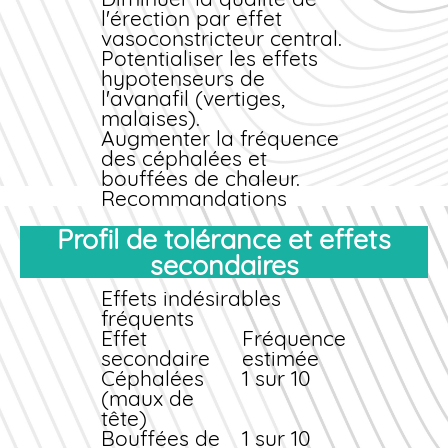
l'érection par effet
vasoconstricteur central.
Potentialiser les effets
hypotenseurs de
l'avanafil (vertiges,
malaises).
Augmenter la fréquence
des céphalées et
bouffées de chaleur.
Recommandations
pratiques
Profil de tolérance et effets
Limitez votre
secondaires
consommation
d'alcool à 2 unités
Effets indésirables
maximum lors de la
fréquents
prise d'Avana. Évitez
Effet
Fréquence
les spiritueux forts et
secondaire
estimée
privilégiez une
Céphalées
1 sur 10
hydratation suffisante.
(maux de
Si vous ressentez des
tête)
vertiges ou une baisse
Bouffées de
1 sur 10