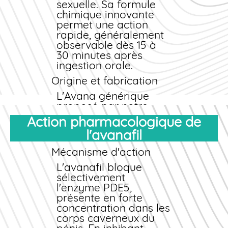
sexuelle. Sa formule
chimique innovante
permet une action
rapide, généralement
observable dès 15 à
30 minutes après
ingestion orale.
Origine et fabrication
L'Avana
générique
proposé par notre
pharmacie provient de
Action pharmacologique de
laboratoires
l'avanafil
européens agréés
(Mylan, Teva, Krka),
Mécanisme d'action
garantissant une
conformité stricte aux
L'avanafil bloque
bonnes pratiques de
sélectivement
fabrication
l'enzyme PDE5,
pharmaceutique
présente en forte
(BPF). Chaque lot fait
concentration dans les
l'objet de contrôles
corps caverneux du