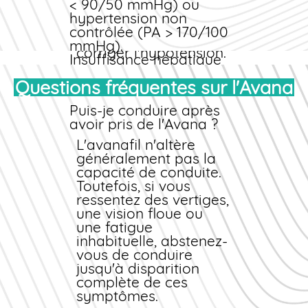
< 90/50 mmHg) ou
nécessaire,
hypertension non
l'administration de
contrôlée (PA > 170/100
vasopresseurs pour
mmHg).
corriger l'hypotension.
Insuffisance hépatique
grave (Child-Pugh C).
Questions fréquentes sur l'Avana
Insuffisance rénale
terminale nécessitant
Puis-je conduire après
dialyse.
avoir pris de l'Avana ?
Rétinopathie
pigmentaire héréditaire.
L'avanafil n'altère
Précautions particulières
généralement pas la
Informez votre médecin
capacité de conduite.
de tous vos traitements
Toutefois, si vous
en cours (notamment
ressentez des vertiges,
alpha-bloquants,
une vision floue ou
antihypertenseurs).
une fatigue
Évitez la consommation
inhabituelle, abstenez-
de pamplemousse
vous de conduire
(interaction
jusqu'à disparition
enzymatique possible).
complète de ces
Signalez toute
symptômes.
déformation