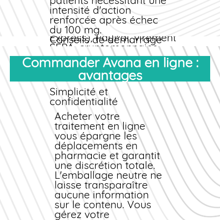
patients nécessitant une
sécurisés
intensité d'action
Carte bancaire (Visa,
renforcée après échec
Mastercard, American
du 100 mg.
Express), PayPal, virement
Conseils de démarrage
SEPA, cryptomonnaies
Il est généralement
(Bitcoin, Ethereum) : nous
Commander Avana en ligne :
conseillé de
acceptons tous les
avantages
commencer par 100
moyens de paiement
mg, puis d'ajuster en
sécurisés pour faciliter
Simplicité et
fonction de la réponse
votre
achat
en ligne
.
confidentialité
individuelle et de la
tolérance. Si l'effet est
Acheter
votre
insuffisant, le passage
traitement
en ligne
à 200 mg peut être
vous épargne les
envisagé ; à l'inverse,
déplacements en
si des effets
pharmacie et garantit
indésirables
une discrétion totale.
apparaissent, la
L'emballage neutre ne
réduction à 50 mg
laisse transparaître
constitue une option
aucune information
pertinente.
sur le contenu. Vous
gérez votre
Fréquence d'utilisation