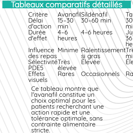
d'infarctus, angine de
Tableaux comparatifs détaillés
Avantages spécifiques
poitrine instable,
de l'avanafil
hypotension sévère,
Critère
Avanafil
Sildénafil
Ta
insuffisance hépatique
L'avanafil se distingue
Délai
15–30
30–60 min
30
ou rénale grave) et
par :
d'action
min
mi
d'éviter toute
Durée
4–6
4–6 heures
Ju
Sa rapidité d'action
interaction
d'effet
heures
36
inégalée, permettant
dangereuse avec
he
une spontanéité accrue.
d'autres traitements,
Influence
Minime
Ralentissement
Tr
Un profil de sélectivité
notamment les dérivés
des repas
si gras
mi
élevé pour la PDE5,
nitrés.
Sélectivité
Très
Élevée
Él
limitant les effets
PDE5
élevée
secondaires extra-
Effets
Rares
Occasionnels
Ra
génitaux.
visuels
Une tolérance digestive
généralement
Ce tableau montre que
supérieure (moins de
l'avanafil constitue un
troubles dyspeptiques).
choix optimal pour les
Une interaction
patients recherchant une
minimale avec
action rapide et une
l'alimentation.
tolérance optimale, sans
contrainte alimentaire
stricte.