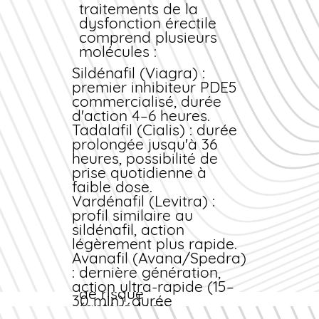
domicile ou en point
électronique vous est
traitements de la
relais.
délivrée
dysfonction érectile
instantanément,
comprend plusieurs
autorisant la
molécules :
délivrance du
Sildénafil (Viagra)
:
médicament. Cette
premier inhibiteur PDE5
procédure garantit
commercialisé, durée
votre sécurité sanitaire
d'action 4–6 heures.
tout en simplifiant
Tadalafil (Cialis)
: durée
l'accès au traitement.
prolongée jusqu'à 36
Importance de
heures, possibilité de
l'évaluation médicale
prise quotidienne à
faible dose.
L'avanafil peut
Vardénafil (Levitra)
:
présenter des contre-
profil similaire au
indications
sildénafil, action
cardiovasculaires.
légèrement plus rapide.
L'évaluation préalable
Avanafil (Avana/Spedra)
permet de détecter
: dernière génération,
d'éventuels facteurs
action ultra-rapide (15–
de risque
30 min), durée
(antécédents
intermédiaire.