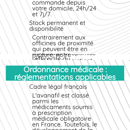
commande depuis
La dose quotidienne
votre domicile, 24h/24
maximale est d'un
et 7j/7.
comprimé par jour,
Stock permanent et
quelle que soit la
disponibilité
posologie choisie.
Respecter cet
Contrairement aux
intervalle de 24 heures
officines de proximité
évite les risques de
qui peuvent être en
surdosage et optimise
rupture, notre
l'efficacité du
plateforme maintient
traitement.
un stock stratégique
Ordonnance médicale :
de tous les dosages
réglementations applicables
d'Avana. Votre
commande
est
Cadre légal français
honorée
immédiatement et
L'avanafil est classé
expédiée en express.
parmi les
médicaments soumis
Service client
à prescription
pharmaceutique
médicale obligatoire
Notre équipe de
en France. Toutefois, le