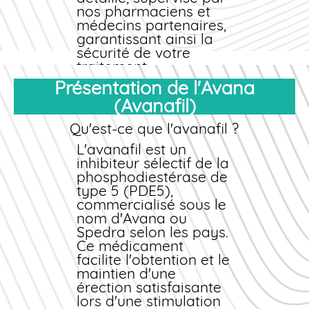
certifiée.
nos pharmaciens et
médecins partenaires,
garantissant ainsi la
sécurité de votre
traitement.
Présentation de l'Avana
Ce processus respecte
(Avanafil)
intégralement les
normes sanitaires en
Qu'est-ce que l'avanafil ?
vigueur en France et
assure une traçabilité
L'avanafil est un
complète de votre
inhibiteur sélectif de la
dossier médical. Vous
phosphodiestérase de
recevez également
type 5 (PDE5),
une notice complète,
commercialisé sous le
des conseils
nom d'Avana ou
d'utilisation
Spedra selon les pays.
personnalisés et un
Ce médicament
suivi post-achat pour
facilite l'obtention et le
toute question
maintien d'une
éventuelle.
érection satisfaisante
lors d'une stimulation