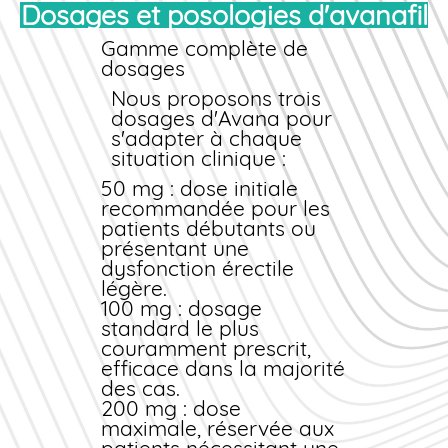
repas très riches en
Dosages et posologies d'avanafil
Pack
100 mg
32
€280
graisses puissent
Économique
comprimés
légèrement ralentir
Gamme complète de
Profitez également de la
l'absorption du
dosages
livraison rapide
principe actif. Une
gratuite
Nous proposons trois
pour toute commande
seule prise par
dosages d'Avana pour
supérieure à 60 € en
période de 24 heures
s'adapter à chaque
France métropolitaine,
est recommandée.
situation clinique :
avec suivi de colis inclus.
50 mg
: dose initiale
Offres promotionnelles
recommandée pour les
Nous organisons
patients débutants ou
régulièrement des
présentant une
campagnes spéciales avec
dysfonction érectile
remises immédiates sur
légère.
certains dosages ou
100 mg
: dosage
formats. Abonnez-vous à
standard le plus
notre newsletter pour être
couramment prescrit,
informé en priorité et
efficace dans la majorité
bénéficier de codes promo
des cas.
exclusifs.
200 mg
: dose
maximale, réservée aux
Modes de paiement