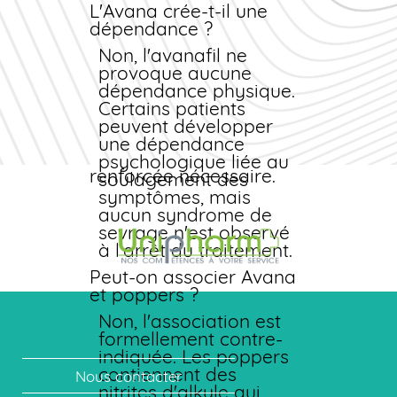
L'Avana crée-t-il une
anatomique du pénis
dépendance ?
(maladie de La
Peyronie, fibrose
Non, l'avanafil ne
caverneuse).
provoque aucune
En cas de
dépendance physique.
drépanocytose,
Certains patients
leucémie ou myélome, le
peuvent développer
risque de priapisme est
une dépendance
accru : surveillance
psychologique liée au
renforcée nécessaire.
soulagement des
symptômes, mais
aucun syndrome de
sevrage n'est observé
à l'arrêt du traitement.
Peut-on associer Avana
et poppers ?
Non, l'association est
formellement contre-
indiquée. Les poppers
contiennent des
Nous contacter
nitrites d'alkyle qui,