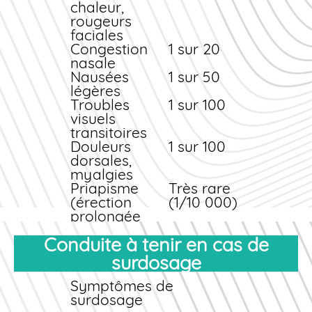
de tension, allongez-
chaleur,
vous et consultez
rougeurs
rapidement un
faciales
médecin si les
Congestion
1 sur 20
symptômes persistent.
nasale
Nausées
1 sur 50
légères
Troubles
1 sur 100
visuels
transitoires
Douleurs
1 sur 100
dorsales,
myalgies
Priapisme
Très rare
(érection
(1/10 000)
prolongée
>4h)
Conduite à tenir en cas de
Conduite à tenir
surdosage
La plupart des effets
indésirables sont
Symptômes de
légers et transitoires,
surdosage
disparaissant