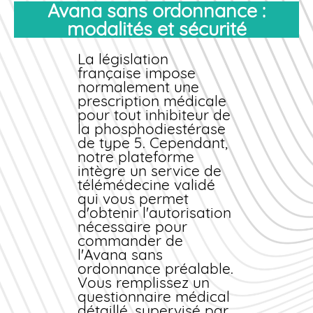
traditionnel.
Avana sans ordonnance :
modalités et sécurité
Nous proposons
plusieurs dosages
d'avanafil (50 mg, 100
La législation
mg, 200 mg) adaptés
française impose
à chaque profil
normalement une
patient. Grâce à notre
prescription médicale
stock permanent et
pour tout inhibiteur de
notre logistique
la phosphodiestérase
optimisée, votre
de type 5. Cependant,
commande est
notre plateforme
expédiée sous 24
intègre un service de
heures et vous
télémédecine validé
parvient sous 2 à 4
qui vous permet
jours ouvrés partout
d'obtenir l'autorisation
en
nécessaire pour
France
. Vous
économisez sur le tarif
commander
de
unitaire tout en
l'Avana
sans
profitant d'un
ordonnance
préalable.
médicament de
Vous remplissez un
qualité
questionnaire médical
pharmaceutique
détaillé, supervisé par